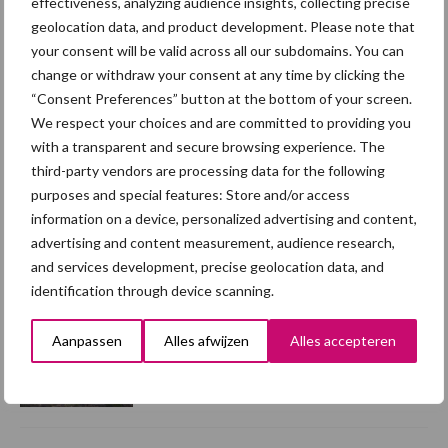
effectiveness, analyzing audience insights, collecting precise
geolocation data, and product development. Please note that
7 aug
Hittestress: wat gebeurt er en hoe
your consent will be valid across all our subdomains. You can
kunnen we het voorkomen?
change or withdraw your consent at any time by clicking the
“Consent Preferences” button at the bottom of your screen.
We respect your choices and are committed to providing you
5 aug
“Vraag naar praktische
with a transparent and secure browsing experience. The
hygieneoplossingen is in Polen
third-party vendors are processing data for the following
groter dan ooit”
purposes and special features: Store and/or access
information on a device, personalized advertising and content,
advertising and content measurement, audience research,
5 aug
Eliminatieprotocol voor
and services development, precise geolocation data, and
Mycoplasma hyopneumoniae
identification through device scanning.
Aanpassen
Alles afwijzen
Alles accepteren
4 aug
AVP in Finland onderstreept dat
alertheid belangrijk is, zeker nu