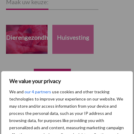
Maak uw keuze:
Dierengezondheid
Huisvesting
Toon meer
We value your privacy
We and
our 4 partners
use cookies and other tracking
Primaire
technologies to improve your experience on our website. We
Recent nieuws
Partner nieuws
may store and/or access information from your device and
Sidebar
process the personal data, such as your IP address and
7 aug
Britse varkenssector vreest
browsing data, for purposes like providing you with
afzetcrisis in het najaar
personalized ads and content, measuring marketing campaign