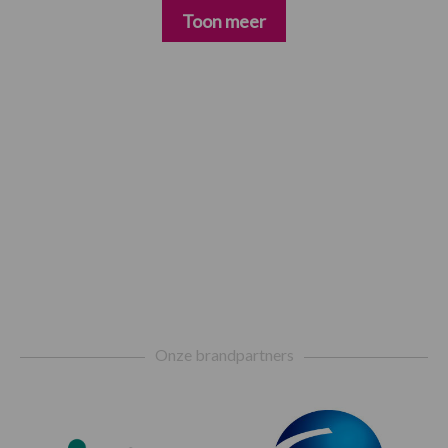
Toon meer
Footer
Onze brandpartners