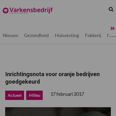
Spring
Door
Spring
Spring
naar
naar
naar
naar
Zoek
Z
Varkensbedrijf.be
de
de
de
de
hoofdnavigatie
hoofd
eerste
voettekst
inhoud
sidebar
Nieuws
Gezondheid
Huisvesting
Fokkerij
Mes
Inrichtingsnota voor oranje bedrijven
goedgekeurd
17 februari 2017
Actueel
Milieu