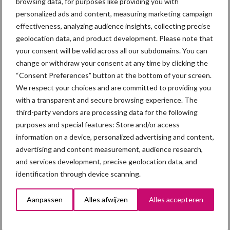
browsing data, for purposes like providing you with
Sidebar
personalized ads and content, measuring marketing campaign
5 aug
“Vraag naar praktische
effectiveness, analyzing audience insights, collecting precise
hygieneoplossingen is in Polen
geolocation data, and product development. Please note that
groter dan ooit”
your consent will be valid across all our subdomains. You can
change or withdraw your consent at any time by clicking the
5 aug
Eliminatieprotocol voor
“Consent Preferences” button at the bottom of your screen.
Mycoplasma hyopneumoniae
We respect your choices and are committed to providing you
with a transparent and secure browsing experience. The
third-party vendors are processing data for the following
4 aug
AVP in Finland onderstreept dat
purposes and special features: Store and/or access
alertheid belangrijk is, zeker nu
information on a device, personalized advertising and content,
advertising and content measurement, audience research,
and services development, precise geolocation data, and
3 aug
Vlaamse mestbalans in evenwicht
identification through device scanning.
dankzij groei van
verwerkingscapaciteit
Aanpassen
Alles afwijzen
Alles accepteren
3 aug
Intacte beren houden kan in de bio-