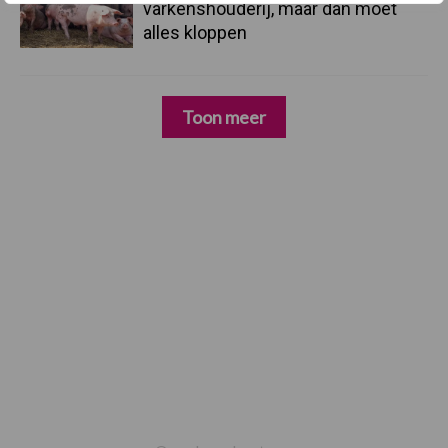
varkenshouderij, maar dan moet
alles kloppen
Toon meer
Footer