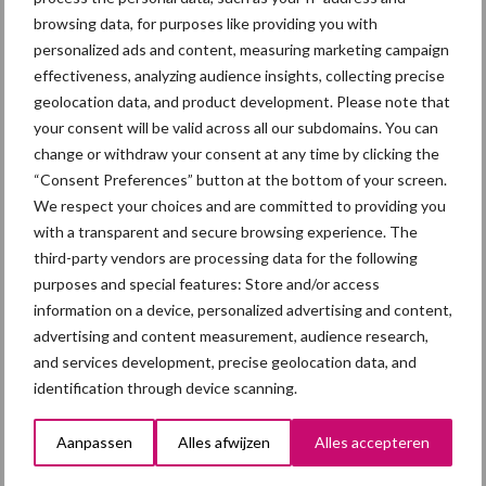
Primaire
browsing data, for purposes like providing you with
Recent nieuws
Partner nieuws
personalized ads and content, measuring marketing campaign
Sidebar
effectiveness, analyzing audience insights, collecting precise
7 aug
Britse varkenssector vreest
geolocation data, and product development. Please note that
afzetcrisis in het najaar
your consent will be valid across all our subdomains. You can
change or withdraw your consent at any time by clicking the
“Consent Preferences” button at the bottom of your screen.
7 aug
Hittestress: wat gebeurt er en hoe
We respect your choices and are committed to providing you
kunnen we het voorkomen?
with a transparent and secure browsing experience. The
third-party vendors are processing data for the following
purposes and special features: Store and/or access
5 aug
“Vraag naar praktische
information on a device, personalized advertising and content,
hygieneoplossingen is in Polen
advertising and content measurement, audience research,
groter dan ooit”
and services development, precise geolocation data, and
identification through device scanning.
5 aug
Eliminatieprotocol voor
Mycoplasma hyopneumoniae
Aanpassen
Alles afwijzen
Alles accepteren