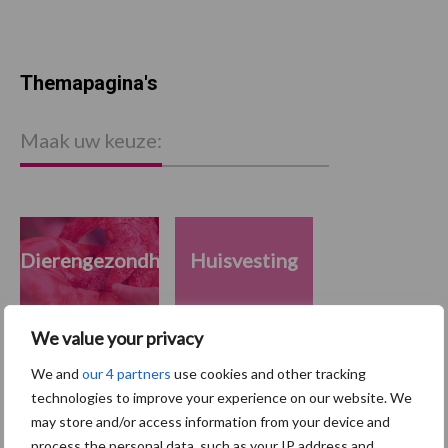
Themapagina's
Maak uw keuze:
Dierengezondheid
Huisvesting
We value your privacy
We and
our 4 partners
use cookies and other tracking
Toon meer
technologies to improve your experience on our website. We
may store and/or access information from your device and
process the personal data, such as your IP address and