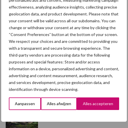
Britse varkenssector vreest
personalized ads and content, measuring marketing campaign
afzetcrisis in het najaar
effectiveness, analyzing audience insights, collecting precise
geolocation data, and product development. Please note that
your consent will be valid across all our subdomains. You can
7 aug
Hittestress: wat gebeurt er en hoe
change or withdraw your consent at any time by clicking the
kunnen we het voorkomen?
“Consent Preferences” button at the bottom of your screen.
We respect your choices and are committed to providing you
with a transparent and secure browsing experience. The
5 aug
“Vraag naar praktische
third-party vendors are processing data for the following
hygieneoplossingen is in Polen
purposes and special features: Store and/or access
groter dan ooit”
information on a device, personalized advertising and content,
advertising and content measurement, audience research,
and services development, precise geolocation data, and
5 aug
Eliminatieprotocol voor
identification through device scanning.
Mycoplasma hyopneumoniae
Aanpassen
Alles afwijzen
Alles accepteren
4 aug
AVP in Finland onderstreept dat
alertheid belangrijk is, zeker nu