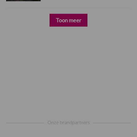
Toon meer
Footer
Onze brandpartners