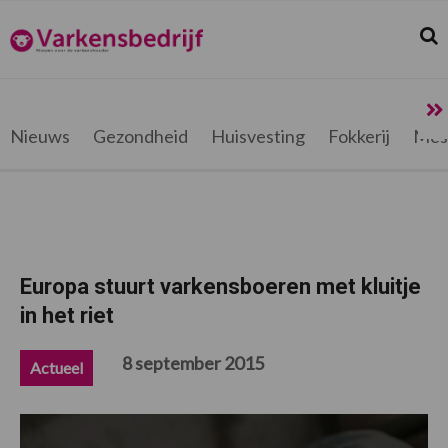
Spring
Door
Spring
Spring
naar
naar
naar
naar
Zoek
Z
Varkensbedrijf.be
de
de
de
de
hoofdnavigatie
hoofd
eerste
voettekst
inhoud
sidebar
Nieuws
Gezondheid
Huisvesting
Fokkerij
Mes
Europa stuurt varkensboeren met kluitje
in het riet
8 september 2015
Actueel