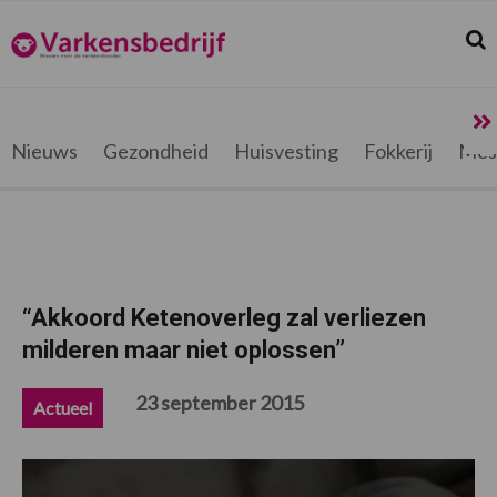
Spring
Door
Spring
Spring
naar
naar
naar
naar
Zoek
Z
Varkensbedrijf.be
de
de
de
de
hoofdnavigatie
hoofd
eerste
voettekst
inhoud
sidebar
Nieuws
Gezondheid
Huisvesting
Fokkerij
Mes
“Akkoord Ketenoverleg zal verliezen
milderen maar niet oplossen”
23 september 2015
Actueel