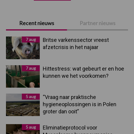
Primaire
Recent nieuws
Partner nieuws
Sidebar
7 aug
Britse varkenssector vreest
afzetcrisis in het najaar
7 aug
Hittestress: wat gebeurt er en hoe
kunnen we het voorkomen?
5 aug
“Vraag naar praktische
hygieneoplossingen is in Polen
groter dan ooit”
5 aug
Eliminatieprotocol voor