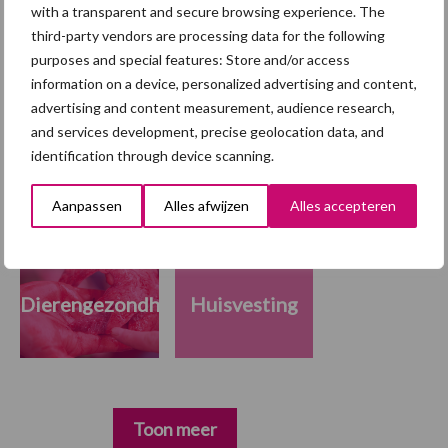
om in een inkomensstijging van 6,4 procent. Daarmee mildert het
with a transparent and secure browsing experience. The
akkoord van het Ketenoverleg, zij het in beperkte mate, de
third-party vendors are processing data for the following
gevolgen van de slechte prijsvorming die al 2 jaar zwaar
purposes and special features: Store and/or access
information on a device, personalized advertising and content,
doorwegen op het inkomen van de Vlaamse land- en tuinbouw.
advertising and content measurement, audience research,
Themapagina's
and services development, precise geolocation data, and
identification through device scanning.
Maak uw keuze:
Aanpassen
Alles afwijzen
Alles accepteren
Dierengezondheid
Huisvesting
Toon meer