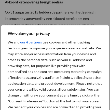
Akkoord ketenoverleg brengt soelaas
Op 31 augustus 2015 hebben de partners van het Belgisch
ketenoverleg agrovoeding een akkoord bereikt om een
éénmalige rechtstreekse toeslag voor melkveehouders en
varkenshouders toe te kennen. Op die manier wordt de crisis op
We value your privacy
korte termijn gemilderd voor deze bedrijven. Het akkoord dat
We and
our 4 partners
use cookies and other tracking
gesloten werd over het oprichten van stabiliteitsfondsen voor
technologies to improve your experience on our website. We
melk en varkensvlees moet nog geconcretiseerd worden en zal
may store and/or access information from your device and
pas op langere termijn resultaat opleveren.
process the personal data, such as your IP address and
browsing data, for purposes like providing you with
Voor de Belgische melkveehouders komt het akkoord neer op
personalized ads and content, measuring marketing campaign
een extra toeslag van € 46 miljoen (€ 27,6 miljoen voor Vlaamse
effectiveness, analyzing audience insights, collecting precise
melkveehouders) voor een periode van 6 maanden en voor de
geolocation data, and product development. Please note that
varkenshouders betekent dit € 30 miljoen (€ 29,1 miljoen voor de
your consent will be valid across all our subdomains. You can
Vlaamse varkenshouders). Dit komt voor Vlaanderen neer op een
change or withdraw your consent at any time by clicking the
extra bedrag van € 56,7 miljoen in 2015. Door dit mee in rekening
“Consent Preferences” button at the bottom of your screen.
te brengen, buigt het verwachte inkomensverlies van 1 procent
We respect your choices and are committed to providing you