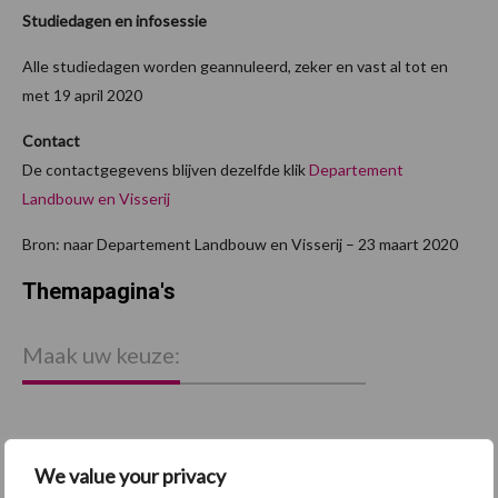
Studiedagen en infosessie
Alle studiedagen worden geannuleerd, zeker en vast al tot en
met 19 april 2020
Contact
De contactgegevens blijven dezelfde klik
Departement
Landbouw en Visserij
Bron: naar Departement Landbouw en Visserij – 23 maart 2020
Themapagina's
Maak uw keuze:
We value your privacy
Dierengezondheid
Huisvesting