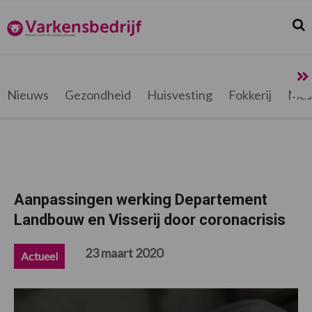
Spring
Door
Spring
Spring
naar
naar
naar
naar
Zoek
Z
Varkensbedrijf.be
de
de
de
de
hoofdnavigatie
hoofd
eerste
voettekst
inhoud
sidebar
Nieuws
Gezondheid
Huisvesting
Fokkerij
Mes
Aanpassingen werking Departement
Landbouw en Visserij door coronacrisis
23 maart 2020
Actueel