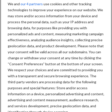
We and
our 4 partners
use cookies and other tracking
technologies to improve your experience on our website. We
may store and/or access information from your device and
process the personal data, such as your IP address and
browsing data, for purposes like providing you with
Toon meer
personalized ads and content, measuring marketing campaign
effectiveness, analyzing audience insights, collecting precise
geolocation data, and product development. Please note that
Primaire
your consent will be valid across all our subdomains. You can
Recent nieuws
Partner nieuws
change or withdraw your consent at any time by clicking the
Sidebar
“Consent Preferences” button at the bottom of your screen.
7 aug
Britse varkenssector vreest
We respect your choices and are committed to providing you
afzetcrisis in het najaar
with a transparent and secure browsing experience. The
third-party vendors are processing data for the following
purposes and special features: Store and/or access
7 aug
Hittestress: wat gebeurt er en hoe
information on a device, personalized advertising and content,
kunnen we het voorkomen?
advertising and content measurement, audience research,
and services development, precise geolocation data, and
identification through device scanning.