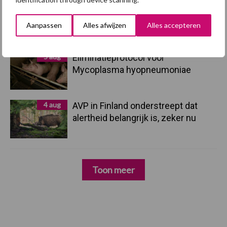
5 aug
“Vraag naar praktische
hygieneoplossingen is in Polen
Aanpassen
Alles afwijzen
Alles accepteren
groter dan ooit”
5 aug
Eliminatieprotocol voor
Mycoplasma hyopneumoniae
4 aug
AVP in Finland onderstreept dat
alertheid belangrijk is, zeker nu
Toon meer