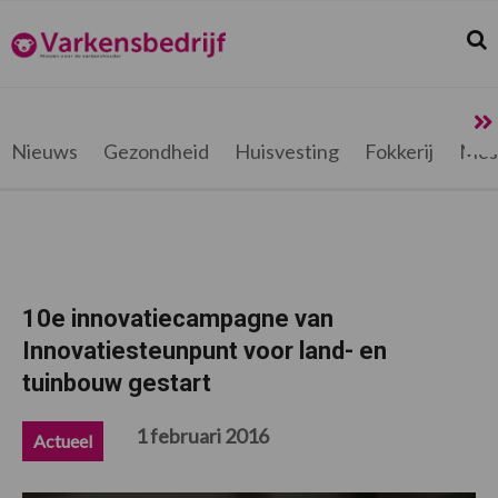
Spring
Door
Spring
Spring
naar
naar
naar
naar
Zoek
Z
Varkensbedrijf.be
de
de
de
de
hoofdnavigatie
hoofd
eerste
voettekst
inhoud
sidebar
Nieuws
Gezondheid
Huisvesting
Fokkerij
Mes
10e innovatiecampagne van
Innovatiesteunpunt voor land- en
tuinbouw gestart
1 februari 2016
Actueel