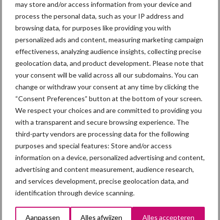
Toon meer
may store and/or access information from your device and
process the personal data, such as your IP address and
browsing data, for purposes like providing you with
personalized ads and content, measuring marketing campaign
Primaire
Recent nieuws
Partner nieuws
effectiveness, analyzing audience insights, collecting precise
Sidebar
geolocation data, and product development. Please note that
your consent will be valid across all our subdomains. You can
7 aug
Britse varkenssector vreest
change or withdraw your consent at any time by clicking the
afzetcrisis in het najaar
“Consent Preferences” button at the bottom of your screen.
We respect your choices and are committed to providing you
with a transparent and secure browsing experience. The
7 aug
Hittestress: wat gebeurt er en hoe
third-party vendors are processing data for the following
kunnen we het voorkomen?
purposes and special features: Store and/or access
information on a device, personalized advertising and content,
advertising and content measurement, audience research,
5 aug
“Vraag naar praktische
and services development, precise geolocation data, and
hygieneoplossingen is in Polen
identification through device scanning.
groter dan ooit”
Aanpassen
Alles afwijzen
Alles accepteren