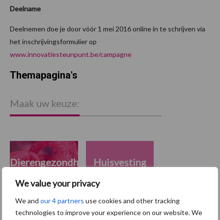
Deelname
Deelnemen doe je door vóór 1 mei 2016 online in te schrijven via
het inschrijvingsformulier op
www.innovatiesteunpunt.be/campagne
Themapagina's
Maak uw keuze:
Dierengezondheid
Huisvesting
We value your privacy
We and
our 4 partners
use cookies and other tracking
technologies to improve your experience on our website. We