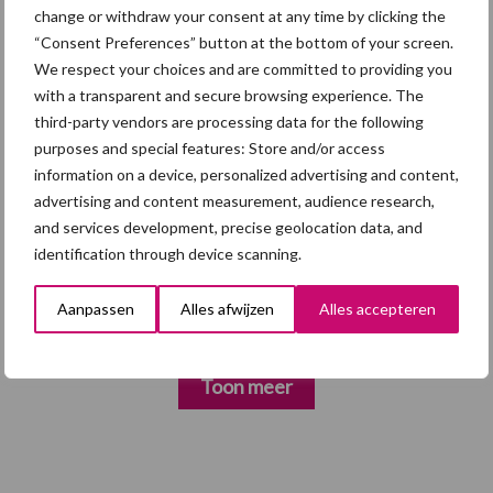
change or withdraw your consent at any time by clicking the
5 aug
“Vraag naar praktische
“Consent Preferences” button at the bottom of your screen.
hygieneoplossingen is in Polen
We respect your choices and are committed to providing you
groter dan ooit”
with a transparent and secure browsing experience. The
third-party vendors are processing data for the following
5 aug
Eliminatieprotocol voor
purposes and special features: Store and/or access
Mycoplasma hyopneumoniae
information on a device, personalized advertising and content,
advertising and content measurement, audience research,
and services development, precise geolocation data, and
4 aug
AVP in Finland onderstreept dat
identification through device scanning.
alertheid belangrijk is, zeker nu
Aanpassen
Alles afwijzen
Alles accepteren
Toon meer