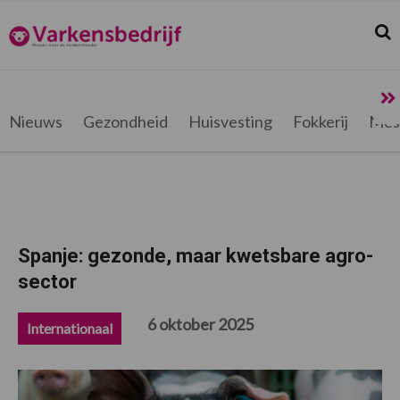
Spring
Door
Spring
Spring
naar
naar
naar
naar
Zoek
Z
Varkensbedrijf.be
de
de
de
de
hoofdnavigatie
hoofd
eerste
voettekst
inhoud
sidebar
Nieuws
Gezondheid
Huisvesting
Fokkerij
Mes
Spanje: gezonde, maar kwetsbare agro-
sector
6 oktober 2025
Internationaal