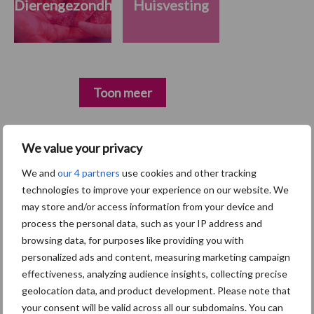
Dierengezondheid
Huisvesting
Toon meer
We value your privacy
Primaire
Recent nieuws
Partner nieuws
We and
our 4 partners
use cookies and other tracking
Sidebar
technologies to improve your experience on our website. We
7 aug
Britse varkenssector vreest
may store and/or access information from your device and
afzetcrisis in het najaar
process the personal data, such as your IP address and
browsing data, for purposes like providing you with
personalized ads and content, measuring marketing campaign
7 aug
Hittestress: wat gebeurt er en hoe
effectiveness, analyzing audience insights, collecting precise
kunnen we het voorkomen?
geolocation data, and product development. Please note that
your consent will be valid across all our subdomains. You can