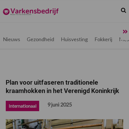
Spring
Door
Spring
Spring
naar
naar
naar
naar
Zoek
Z
Varkensbedrijf.be
de
de
de
de
hoofdnavigatie
hoofd
eerste
voettekst
inhoud
sidebar
Nieuws
Gezondheid
Huisvesting
Fokkerij
Mes
Plan voor uitfaseren traditionele
kraamhokken in het Verenigd Koninkrijk
9 juni 2025
Internationaal