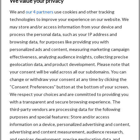
We value your privacy
Dierengezondheid
Huisvesting
We and
our 4 partners
use cookies and other tracking
technologies to improve your experience on our website. We
may store and/or access information from your device and
process the personal data, such as your IP address and
browsing data, for purposes like providing you with
personalized ads and content, measuring marketing campaign
Toon meer
effectiveness, analyzing audience insights, collecting precise
geolocation data, and product development. Please note that
your consent will be valid across all our subdomains. You can
Primaire
change or withdraw your consent at any time by clicking the
Recent nieuws
Partner nieuws
“Consent Preferences” button at the bottom of your screen.
Sidebar
We respect your choices and are committed to providing you
7 aug
Britse varkenssector vreest
with a transparent and secure browsing experience. The
afzetcrisis in het najaar
third-party vendors are processing data for the following
purposes and special features: Store and/or access
information on a device, personalized advertising and content,
7 aug
Hittestress: wat gebeurt er en hoe
advertising and content measurement, audience research,
kunnen we het voorkomen?
and services development, precise geolocation data, and