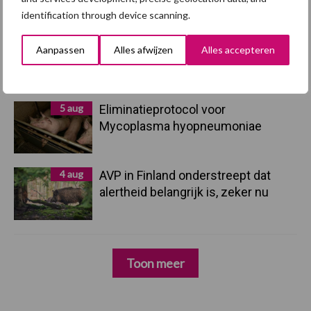
identification through device scanning.
5 aug
“Vraag naar praktische
Aanpassen
Alles afwijzen
Alles accepteren
hygieneoplossingen is in Polen
groter dan ooit”
5 aug
Eliminatieprotocol voor
Mycoplasma hyopneumoniae
4 aug
AVP in Finland onderstreept dat
alertheid belangrijk is, zeker nu
Toon meer