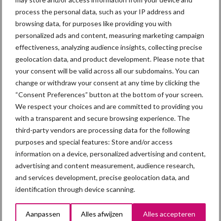
process the personal data, such as your IP address and
Primaire
browsing data, for purposes like providing you with
Recent nieuws
Partner nieuws
personalized ads and content, measuring marketing campaign
Sidebar
effectiveness, analyzing audience insights, collecting precise
10 aug
Dierenwelzijn voerde 292 controles
geolocation data, and product development. Please note that
uit op veebedrijven:
your consent will be valid across all our subdomains. You can
standaardcontroles blijven
change or withdraw your consent at any time by clicking the
onaangekondigd
“Consent Preferences” button at the bottom of your screen.
We respect your choices and are committed to providing you
7 aug
Britse varkenssector vreest
with a transparent and secure browsing experience. The
afzetcrisis in het najaar
third-party vendors are processing data for the following
purposes and special features: Store and/or access
information on a device, personalized advertising and content,
7 aug
Hittestress: wat gebeurt er en hoe
advertising and content measurement, audience research,
kunnen we het voorkomen?
and services development, precise geolocation data, and
identification through device scanning.
5 aug
“Vraag naar praktische
Aanpassen
Alles afwijzen
Alles accepteren