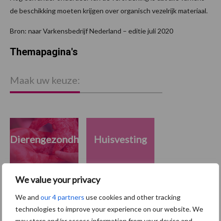
de beschikking moeten krijgen over organisch vezelrijk materiaal.
Bron: naar Varkensbedrijf Nederland – editie juli 2020
Themapagina's
Maak uw keuze:
Dierengezondheid
Huisvesting
We value your privacy
We and
our 4 partners
use cookies and other tracking
Toon meer
technologies to improve your experience on our website. We
may store and/or access information from your device and