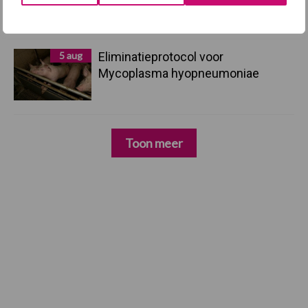
hygieneoplossingen is in Polen
groter dan ooit”
5 aug
Eliminatieprotocol voor
Mycoplasma hyopneumoniae
Toon meer