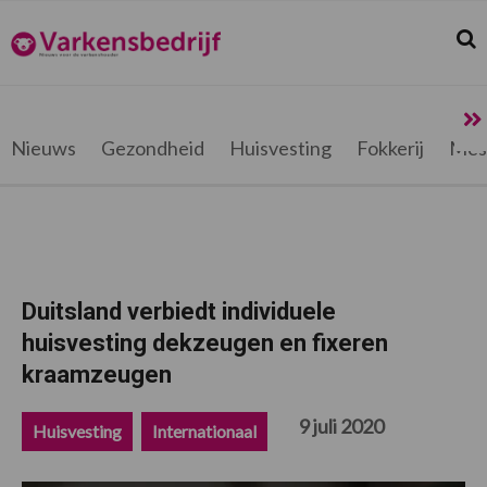
Spring
Door
Spring
Spring
naar
naar
naar
naar
Zoek
Z
Varkensbedrijf.be
de
de
de
de
hoofdnavigatie
hoofd
eerste
voettekst
inhoud
sidebar
Nieuws
Gezondheid
Huisvesting
Fokkerij
Mes
Duitsland verbiedt individuele
huisvesting dekzeugen en fixeren
kraamzeugen
9 juli 2020
Huisvesting
Internationaal