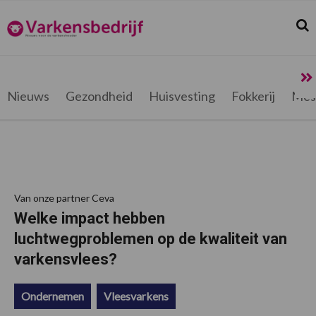
Spring
Door
Spring
Spring
naar
naar
naar
naar
Zoek
Z
Varkensbedrijf.be
de
de
de
de
hoofdnavigatie
hoofd
eerste
voettekst
inhoud
sidebar
Nieuws
Gezondheid
Huisvesting
Fokkerij
Mes
Van onze partner Ceva
Welke impact hebben
luchtwegproblemen op de kwaliteit van
varkensvlees?
Ondernemen
Vleesvarkens