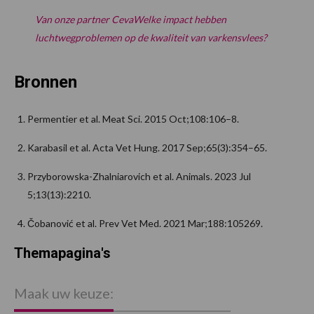
Van onze partner CevaWelke impact hebben
luchtwegproblemen op de kwaliteit van varkensvlees?
Bronnen
Permentier et al. Meat Sci. 2015 Oct;108:106–8.
Karabasil et al. Acta Vet Hung. 2017 Sep;65(3):354–65.
Przyborowska-Zhalniarovich et al. Animals. 2023 Jul
5;13(13):2210.
Čobanović et al. Prev Vet Med. 2021 Mar;188:105269.
Themapagina's
P
S
Maak uw keuze: