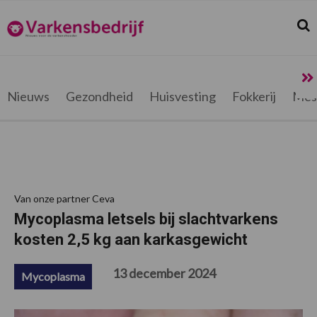
Spring
Door
Spring
Spring
naar
naar
naar
naar
Zoek
Z
Varkensbedrijf.be
de
de
de
de
hoofdnavigatie
hoofd
eerste
voettekst
inhoud
sidebar
Nieuws
Gezondheid
Huisvesting
Fokkerij
Mes
Van onze partner Ceva
Mycoplasma letsels bij slachtvarkens
kosten 2,5 kg aan karkasgewicht
13 december 2024
Mycoplasma