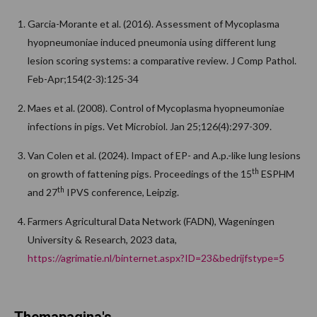
Garcia-Morante et al. (2016). Assessment of Mycoplasma
hyopneumoniae induced pneumonia using different lung
lesion scoring systems: a comparative review. J Comp Pathol.
Feb-Apr;154(2-3):125-34
Maes et al. (2008). Control of Mycoplasma hyopneumoniae
infections in pigs. Vet Microbiol. Jan 25;126(4):297-309.
Van Colen et al. (2024). Impact of EP- and A.p.-like lung lesions
th
on growth of fattening pigs. Proceedings of the 15
ESPHM
th
and 27
IPVS conference, Leipzig.
Farmers Agricultural Data Network (FADN), Wageningen
University & Research, 2023 data,
https://agrimatie.nl/binternet.aspx?ID=23&bedrijfstype=5
Themapagina's