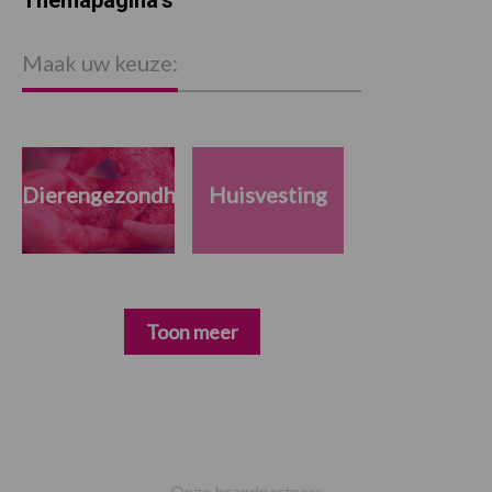
P
S
Maak uw keuze:
Dierengezondheid
Huisvesting
Toon meer
Footer
Onze brandpartners