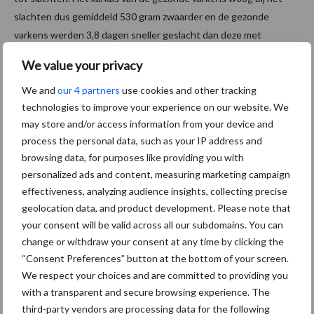
slachten dus gemiddeld 530 gram zwaarder en de gezonde
varkens werden 3,8 dagen sneller geslacht dan deze met
longontsteking. Ondanks het feit dat de infectie zich pas tijdens
We value your privacy
de laatste 12 levensweken heeft voorgedaan, betekent dit dat
de varkens met longontsteking over de gehele lengte van hun
We and
our 4 partners
use cookies and other tracking
technologies to improve your experience on our website. We
leven gemiddeld 14 gram karkasgroei per dag verloren ten
may store and/or access information from your device and
opzichte van hun gezonde leeftijdsgenoten.
process the personal data, such as your IP address and
Karkasgewicht, levend gewicht, leeftijd bij slachten, karkasgroei
browsing data, for purposes like providing you with
en levensgroei van 41.943 varkens met gezonde longen en 5.069
personalized ads and content, measuring marketing campaign
effectiveness, analyzing audience insights, collecting precise
varkens met M. hyo-achtige letsels.
geolocation data, and product development. Please note that
your consent will be valid across all our subdomains. You can
change or withdraw your consent at any time by clicking the
“Consent Preferences” button at the bottom of your screen.
We respect your choices and are committed to providing you
with a transparent and secure browsing experience. The
third-party vendors are processing data for the following