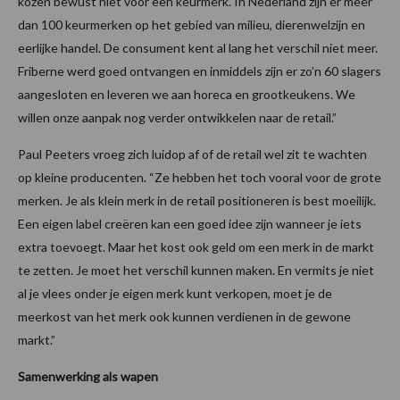
kozen bewust niet voor een keurmerk. In Nederland zijn er meer
dan 100 keurmerken op het gebied van milieu, dierenwelzijn en
eerlijke handel. De consument kent al lang het verschil niet meer.
Friberne werd goed ontvangen en inmiddels zijn er zo’n 60 slagers
aangesloten en leveren we aan horeca en grootkeukens. We
willen onze aanpak nog verder ontwikkelen naar de retail.”
Paul Peeters vroeg zich luidop af of de retail wel zit te wachten
op kleine producenten. “Ze hebben het toch vooral voor de grote
merken. Je als klein merk in de retail positioneren is best moeilijk.
Een eigen label creëren kan een goed idee zijn wanneer je iets
extra toevoegt. Maar het kost ook geld om een merk in de markt
te zetten. Je moet het verschil kunnen maken. En vermits je niet
al je vlees onder je eigen merk kunt verkopen, moet je de
meerkost van het merk ook kunnen verdienen in de gewone
markt.”
Samenwerking als wapen