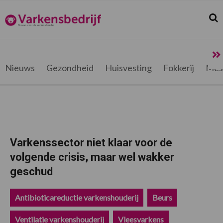
Spring
Door
Spring
Spring
naar
naar
naar
naar
Zoek
Z
Varkensbedrijf.be
de
de
de
de
hoofdnavigatie
hoofd
eerste
voettekst
inhoud
sidebar
Nieuws
Gezondheid
Huisvesting
Fokkerij
Mes
Varkenssector niet klaar voor de
volgende crisis, maar wel wakker
geschud
Antibioticareductie varkenshouderij
Beurs
Ventilatie varkenshouderij
Vleesvarkens