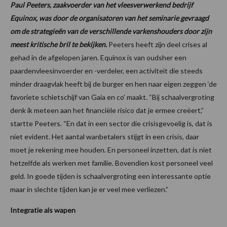
Paul Peeters, zaakvoerder van het vleesverwerkend bedrijf
Equinox, was door de organisatoren van het seminarie gevraagd
om de strategieën van de verschillende varkenshouders door zijn
meest kritische bril te bekijken.
Peeters heeft zijn deel crises al
gehad in de afgelopen jaren. Equinox is van oudsher een
paardenvleesinvoerder en -verdeler, een activiteit die steeds
minder draagvlak heeft bij de burger en hen naar eigen zeggen ‘de
favoriete schietschijf van Gaia en co’ maakt. “Bij schaalvergroting
denk ik meteen aan het financiële risico dat je ermee creëert,”
startte Peeters. “En dat in een sector die crisisgevoelig is, dat is
niet evident. Het aantal wanbetalers stijgt in een crisis, daar
moet je rekening mee houden. En personeel inzetten, dat is niet
hetzelfde als werken met familie. Bovendien kost personeel veel
geld. In goede tijden is schaalvergroting een interessante optie
maar in slechte tijden kan je er veel mee verliezen.”
Integratie als wapen