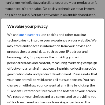
manier ons volledig dagverbruik te coveren. Meer produceren is
momenteel niet rendabel. De opslagtechnologie staat immers
nog niet op punt.” Vergote zet verder in op antibioticareductie.
Hij deed onder andere mee aan het project AB check van UGent.
We value your privacy
“We pasten de stalventilatie en –isolatie aan en zetten in op
gerichte vaccinaties. Zo kregen we minder sterfte, een betere
We and
our 4 partners
use cookies and other tracking
groei, uniformere groepen en een betere voederconversie.”
technologies to improve your experience on our website. We
may store and/or access information from your device and
Vergote gelooft ook sterk in handel met (voor)kennis. “Door lid te
process the personal data, such as your IP address and
worden van de producentenorganisatie VPOV hebben we
browsing data, for purposes like providing you with
toegang tot marktinformatie en kunnen we benchmarken. Omdat
personalized ads and content, measuring marketing campaign
ik goed geïnformeerd ben, kan ik voeder op termijn vastleggen en
effectiveness, analyzing audience insights, collecting precise
door de benchmarking kan ik beter onderhandelen met
geolocation data, and product development. Please note that
aankopers.”
your consent will be valid across all our subdomains. You can
change or withdraw your consent at any time by clicking the
Paul Peeters was het alvast eens met Bart Vergote:
“Consent Preferences” button at the bottom of your screen.
“Optimalisatie moet deel uitmaken van elke bedrijfsstrategie
We respect your choices and are committed to providing you
maar het mag geen doel op zich zijn.”
with a transparent and secure browsing experience. The