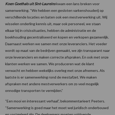
Koen Goethals uit Sint-Laureins
kwam een lans breken voor
samenwerking. “We hebben een gesloten varkenshouderij op
verschillende locaties en baten ook een mestverwerking uit. Wij
wisselen onderling kennis uit, maar ook personeel, we staan
elkaar bij in crisissituaties, hebben de administratie en de
boekhouding gecentraliseerd en kopen en verkopen gezamenlijk.
Daarnaast werken we samen met onze leveranciers. Het voeder
wordt op maat van de bedrijven gemaakt, we zijn transparant naar
onze leveranciers en maken correcte afspraken. En ook met onze
klanten werken we samen. We produceren wat de klant
verwacht en hebben wekelijks overleg met onze afnemers. Als
laatste is er samenwerking rond de mestafzet. We maken
afspraken met andere mestverwerkers om zo veel mogelijk
onnodige transporten te vermijden.”
“Een mooi en interessant verhaal”, bekommentarieert Peeters.
“Samenwerking is goed maar het moet wel juridisch onderbouwd
en vastgelegd zijn. De deelnemers moeten voldoende