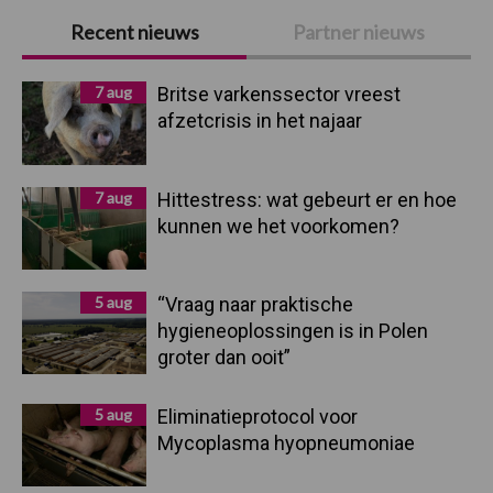
Primaire
Recent nieuws
Partner nieuws
Sidebar
7 aug
Britse varkenssector vreest
afzetcrisis in het najaar
7 aug
Hittestress: wat gebeurt er en hoe
kunnen we het voorkomen?
5 aug
“Vraag naar praktische
hygieneoplossingen is in Polen
groter dan ooit”
5 aug
Eliminatieprotocol voor
Mycoplasma hyopneumoniae