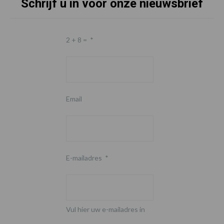
Schrijf u in voor onze nieuwsbrief
2 + 8 =
*
Email
E-mailadres
*
Vul hier uw e-mailadres in