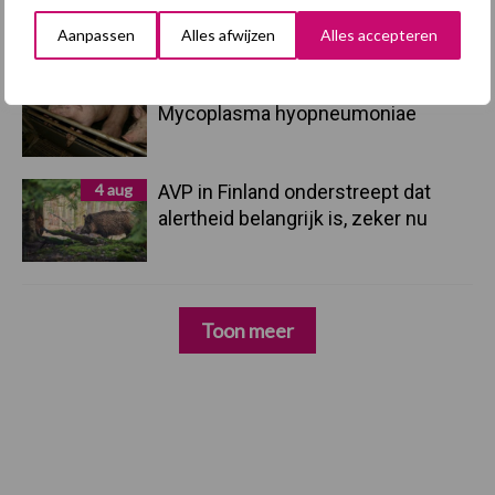
hygieneoplossingen is in Polen
groter dan ooit”
Aanpassen
Alles afwijzen
Alles accepteren
5 aug
Eliminatieprotocol voor
Mycoplasma hyopneumoniae
4 aug
AVP in Finland onderstreept dat
alertheid belangrijk is, zeker nu
Toon meer