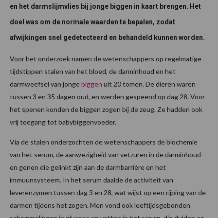
en het darmslijmvlies bij jonge biggen in kaart brengen. Het
doel was om de normale waarden te bepalen, zodat
afwijkingen snel gedetecteerd en behandeld kunnen worden.
Voor het onderzoek namen de wetenschappers op regelmatige
tijdstippen stalen van het bloed, de darminhoud en het
darmweefsel van jonge
biggen
uit 20 tomen. De dieren waren
tussen 3 en 35 dagen oud, en werden gespeend op dag 28. Voor
het spenen konden de biggen zogen bij de zeug. Ze hadden ook
vrij toegang tot babybiggenvoeder.
Via de stalen onderzochten de wetenschappers de biochemie
van het serum, de aanwezigheid van vetzuren in de darminhoud
en genen die gelinkt zijn aan de darmbarrière en het
immuunsysteem. In het serum daalde de activiteit van
leverenzymen tussen dag 3 en 28, wat wijst op een rijping van de
darmen tijdens het zogen. Men vond ook leeftijdsgebonden
schommelingen in glucose en vetten in het serum, die duiden op