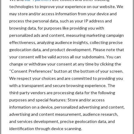
technologies to improve your experience on our website. We
may store and/or access information from your device and
process the personal data, such as your IP address and
Toon meer
browsing data, for purposes like providing you with
personalized ads and content, measuring marketing campaign
effectiveness, analyzing audience insights, collecting precise
Primaire
geolocation data, and product development. Please note that
Recent nieuws
Partner nieuws
your consent will be valid across all our subdomains. You can
Sidebar
change or withdraw your consent at any time by clicking the
7 aug
Britse varkenssector vreest
“Consent Preferences” button at the bottom of your screen.
afzetcrisis in het najaar
We respect your choices and are committed to providing you
with a transparent and secure browsing experience. The
third-party vendors are processing data for the following
7 aug
Hittestress: wat gebeurt er en hoe
purposes and special features: Store and/or access
kunnen we het voorkomen?
information on a device, personalized advertising and content,
advertising and content measurement, audience research,
and services development, precise geolocation data, and
5 aug
“Vraag naar praktische
identification through device scanning.