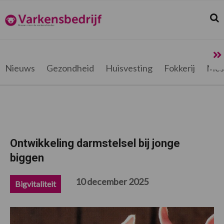
Spring
Door
Spring
Spring
naar
naar
naar
naar
Zoek
Z
Varkensbedrijf.be
de
de
de
de
hoofdnavigatie
hoofd
eerste
voettekst
inhoud
sidebar
Nieuws
Gezondheid
Huisvesting
Fokkerij
Mes
Ontwikkeling darmstelsel bij jonge
biggen
10 december 2025
Bigvitaliteit