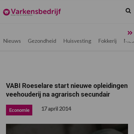
Spring
Door
Spring
Spring
naar
naar
naar
naar
Zoek
Z
Varkensbedrijf.be
de
de
de
de
hoofdnavigatie
hoofd
eerste
voettekst
inhoud
sidebar
Nieuws
Gezondheid
Huisvesting
Fokkerij
Mes
VABI Roeselare start nieuwe opleidingen
veehouderij na agrarisch secundair
17 april 2014
Economie