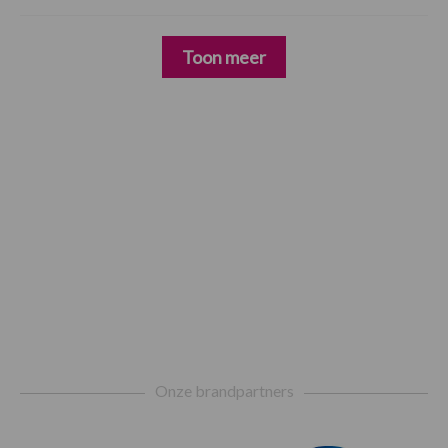
Toon meer
Footer
Onze brandpartners