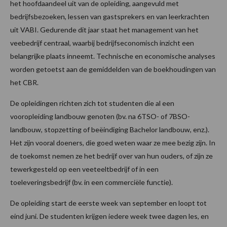
het hoofdaandeel uit van de opleiding, aangevuld met
bedrijfsbezoeken, lessen van gastsprekers en van leerkrachten
uit VABI. Gedurende dit jaar staat het management van het
veebedrijf centraal, waarbij bedrijfseconomisch inzicht een
belangrijke plaats inneemt. Technische en economische analyses
worden getoetst aan de gemiddelden van de boekhoudingen van
het CBR.
De opleidingen richten zich tot studenten die al een
vooropleiding landbouw genoten (bv. na 6TSO- of 7BSO-
landbouw, stopzetting of beëindiging Bachelor landbouw, enz.).
Het zijn vooral doeners, die goed weten waar ze mee bezig zijn. In
de toekomst nemen ze het bedrijf over van hun ouders, of zijn ze
tewerkgesteld op een veeteeltbedrijf of in een
toeleveringsbedrijf (bv. in een commerciële functie).
De opleiding start de eerste week van september en loopt tot
eind juni. De studenten krijgen iedere week twee dagen les, en