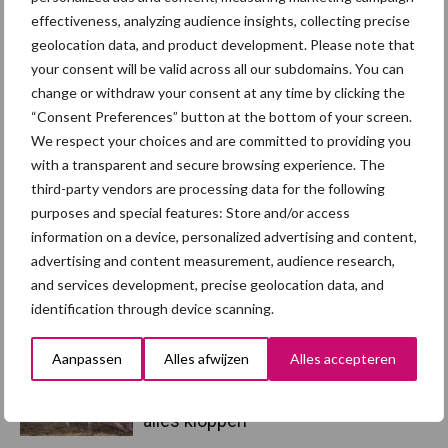
hygieneoplossingen is in Polen
effectiveness, analyzing audience insights, collecting precise
groter dan ooit”
geolocation data, and product development. Please note that
your consent will be valid across all our subdomains. You can
5 aug
Eliminatieprotocol voor
change or withdraw your consent at any time by clicking the
Mycoplasma hyopneumoniae
“Consent Preferences” button at the bottom of your screen.
We respect your choices and are committed to providing you
with a transparent and secure browsing experience. The
4 aug
AVP in Finland onderstreept dat
third-party vendors are processing data for the following
alertheid belangrijk is, zeker nu
purposes and special features: Store and/or access
information on a device, personalized advertising and content,
advertising and content measurement, audience research,
3 aug
Vlaamse mestbalans in evenwicht
and services development, precise geolocation data, and
dankzij groei van
identification through device scanning.
verwerkingscapaciteit
Aanpassen
Alles afwijzen
Alles accepteren
3 aug
Intacte beren houden kan in de bio-
varkenshouderij, maar dan moet
alles kloppen