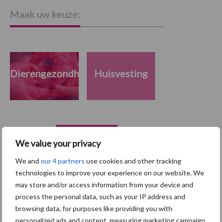
Maak uw keuze:
Dierengezondheid
Huisvesting
Toon meer
We value your privacy
We and
our 4 partners
use cookies and other tracking
technologies to improve your experience on our website. We
Primaire
Recent nieuws
Partner nieuws
may store and/or access information from your device and
Sidebar
process the personal data, such as your IP address and
browsing data, for purposes like providing you with
5 aug
“Vraag naar praktische
personalized ads and content, measuring marketing campaign