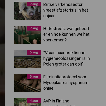
Sidebar
7 aug
Britse varkenssector
vreest afzetcrisis in het
najaar
7 aug
Hittestress: wat gebeurt
er en hoe kunnen we het
voorkomen?
5 aug
“Vraag naar praktische
hygieneoplossingen is in
Polen groter dan ooit”
5 aug
Eliminatieprotocol voor
Mycoplasma hyopneum
oniae
4 aug
AVP in Finland