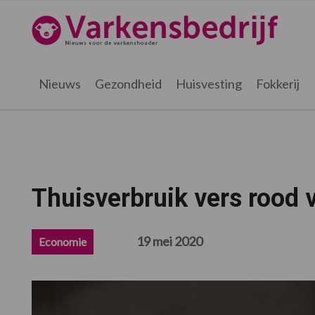
Spring
Door
Spring
Spring
naar
naar
naar
naar
Varkensbedrijf.be
de
de
de
de
hoofdnavigatie
hoofd
eerste
voettekst
inhoud
sidebar
Nieuws
Gezondheid
Huisvesting
Fokkerij
Thuisverbruik vers rood 
19 mei 2020
Economie