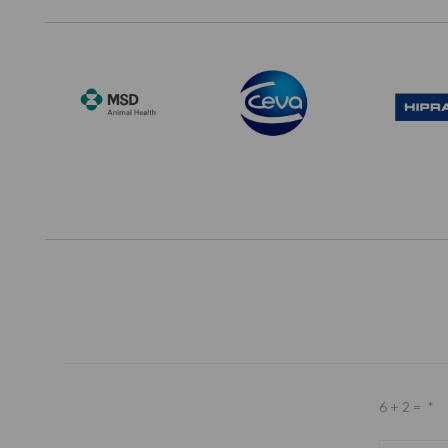
6 + 2 =
*