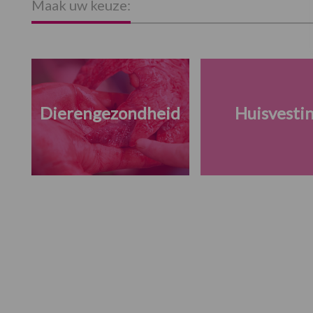
Maak uw keuze:
Dierengezondheid
Huisvesti
Footer