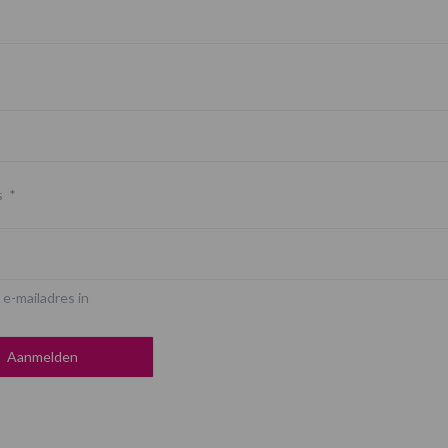
s
*
 e-mailadres in