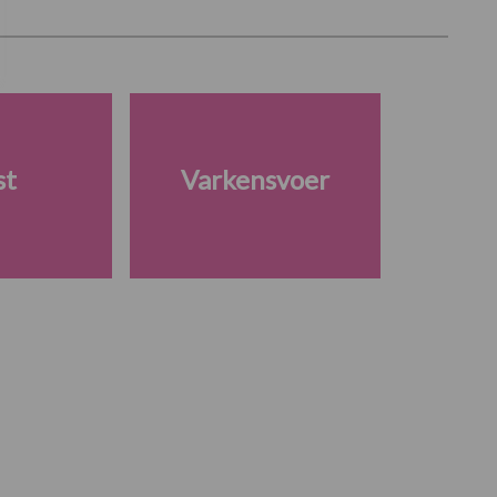
st
Varkensvoer