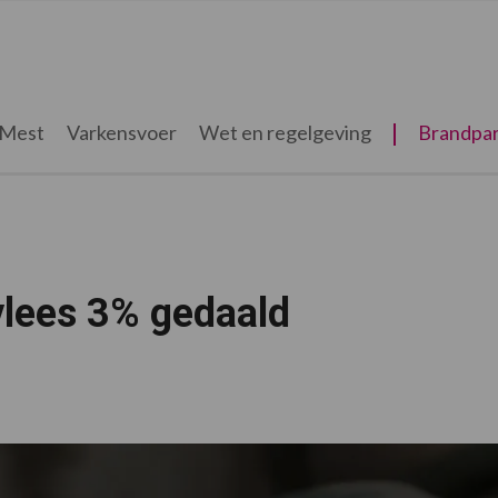
Mest
Varkensvoer
Wet en regelgeving
Brandpar
vlees 3% gedaald