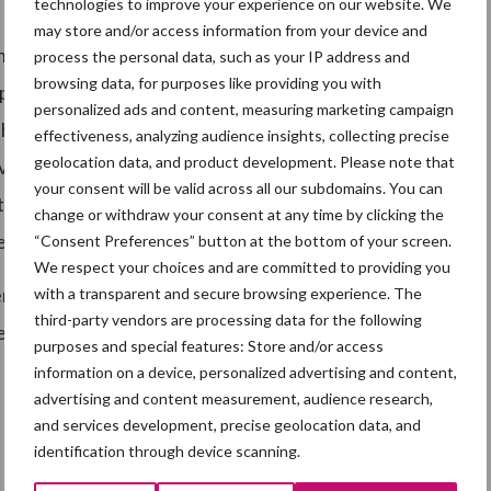
technologies to improve your experience on our website. We
may store and/or access information from your device and
het land van herkomst van 52 procent die dit belangrijk
process the personal data, such as your IP address and
browsing data, for purposes like providing you with
 productiemethode steeg van 42 naar 50 procent. Bij
personalized ads and content, measuring marketing campaign
 herkomst, heeft 96 procent een voorkeur voor
effectiveness, analyzing audience insights, collecting precise
geolocation data, and product development. Please note that
vlees omdat dit vaak goedkoper is, omdat het de lokale
your consent will be valid across all our subdomains. You can
roles en hoge normen zijn, omdat het
change or withdraw your consent at any time by clicking the
edselkilometers) en omdat het verser is.
“Consent Preferences” button at the bottom of your screen.
We respect your choices and are committed to providing you
rde van het vleesverbruik. Een kwart van het verbruik
with a transparent and secure browsing experience. The
third-party vendors are processing data for the following
g, enz.).
purposes and special features: Store and/or access
information on a device, personalized advertising and content,
advertising and content measurement, audience research,
and services development, precise geolocation data, and
identification through device scanning.