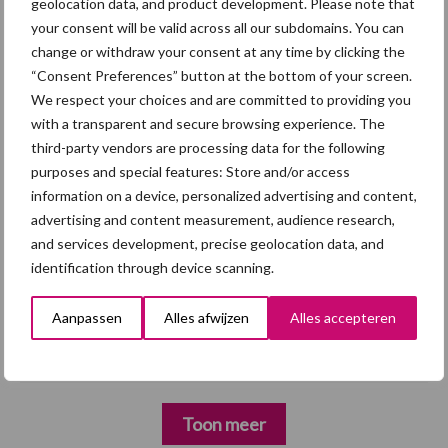
geolocation data, and product development. Please note that
Mycoplasma hyopneumoniae
your consent will be valid across all our subdomains. You can
change or withdraw your consent at any time by clicking the
“Consent Preferences” button at the bottom of your screen.
4 aug
AVP in Finland onderstreept dat
We respect your choices and are committed to providing you
alertheid belangrijk is, zeker nu
with a transparent and secure browsing experience. The
third-party vendors are processing data for the following
purposes and special features: Store and/or access
3 aug
Vlaamse mestbalans in evenwicht
information on a device, personalized advertising and content,
dankzij groei van
advertising and content measurement, audience research,
verwerkingscapaciteit
and services development, precise geolocation data, and
identification through device scanning.
3 aug
Intacte beren houden kan in de bio-
varkenshouderij, maar dan moet
Aanpassen
Alles afwijzen
Alles accepteren
alles kloppen
Toon meer