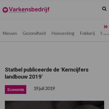
Spring
Door
Spring
Spring
naar
naar
naar
naar
Zoek
Z
Varkensbedrijf.be
de
de
de
de
hoofdnavigatie
hoofd
eerste
voettekst
inhoud
sidebar
Nieuws
Gezondheid
Huisvesting
Fokkerij
Mes
Statbel publiceerde de ‘Kerncijfers
landbouw 2019’
19 juli 2019
Economie