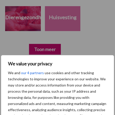
Dierengezondheid
Huisvesting
Toon meer
We value your privacy
Primaire
We and
our 4 partners
use cookies and other tracking
Recent nieuws
Partner nieuws
technologies to improve your experience on our website. We
Sidebar
may store and/or access information from your device and
5 aug
“Vraag naar praktische
process the personal data, such as your IP address and
hygieneoplossingen is in Polen
browsing data, for purposes like providing you with
groter dan ooit”
personalized ads and content, measuring marketing campaign
effectiveness, analyzing audience insights, collecting precise
5 aug
Eliminatieprotocol voor