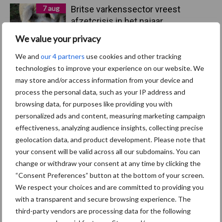
7 aug
Britse varkenssector vreest
afzetcrisis in het najaar
We value your privacy
7 aug
Hittestress: wat gebeurt er en hoe
We and
our 4 partners
use cookies and other tracking
kunnen we het voorkomen?
technologies to improve your experience on our website. We
may store and/or access information from your device and
process the personal data, such as your IP address and
5 aug
“Vraag naar praktische
browsing data, for purposes like providing you with
hygieneoplossingen is in Polen
personalized ads and content, measuring marketing campaign
groter dan ooit”
effectiveness, analyzing audience insights, collecting precise
geolocation data, and product development. Please note that
your consent will be valid across all our subdomains. You can
5 aug
Eliminatieprotocol voor
change or withdraw your consent at any time by clicking the
Mycoplasma hyopneumoniae
“Consent Preferences” button at the bottom of your screen.
We respect your choices and are committed to providing you
with a transparent and secure browsing experience. The
4 aug
AVP in Finland onderstreept dat
third-party vendors are processing data for the following
alertheid belangrijk is, zeker nu