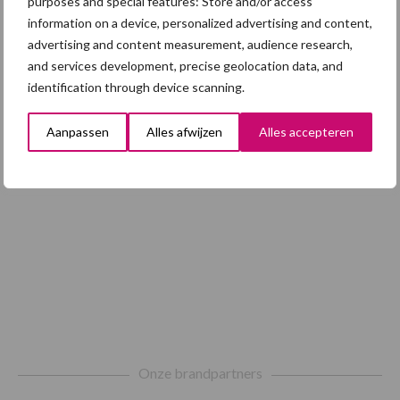
purposes and special features: Store and/or access
information on a device, personalized advertising and content,
advertising and content measurement, audience research,
and services development, precise geolocation data, and
Toon meer
identification through device scanning.
Aanpassen
Alles afwijzen
Alles accepteren
Footer
Onze brandpartners