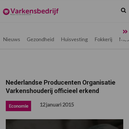
Spring
Door
Spring
Spring
naar
naar
naar
naar
Zoek
Z
Varkensbedrijf.be
de
de
de
de
hoofdnavigatie
hoofd
eerste
voettekst
inhoud
sidebar
Nieuws
Gezondheid
Huisvesting
Fokkerij
Mes
Nederlandse Producenten Organisatie
Varkenshouderij officieel erkend
12 januari 2015
Economie