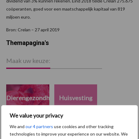
dividend van 3% kunnen rekenen. Eind 2018 telde Crelan 275.675
coöperanten, goed voor een maatschappelijk kapitaal van 819
miljoen euro.
Bron: Crelan – 27 april 2019
Themapagina's
Maak uw keuze:
Dierengezondheid
Huisvesting
We value your privacy
We and
our 4 partners
use cookies and other tracking
technologies to improve your experience on our website. We
Toon meer