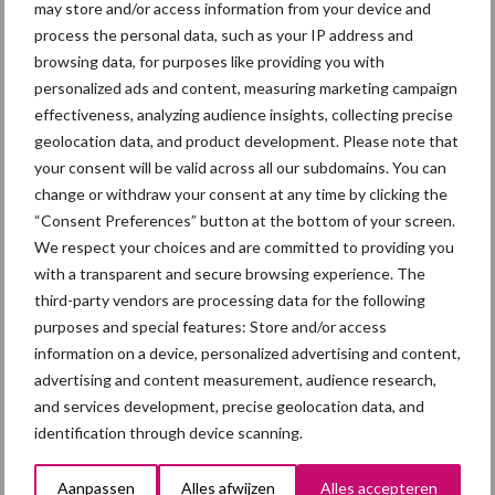
may store and/or access information from your device and
process the personal data, such as your IP address and
browsing data, for purposes like providing you with
Primaire
personalized ads and content, measuring marketing campaign
Recent nieuws
Partner nieuws
effectiveness, analyzing audience insights, collecting precise
Sidebar
geolocation data, and product development. Please note that
5 aug
“Vraag naar praktische
your consent will be valid across all our subdomains. You can
hygieneoplossingen is in Polen
change or withdraw your consent at any time by clicking the
groter dan ooit”
“Consent Preferences” button at the bottom of your screen.
We respect your choices and are committed to providing you
5 aug
Eliminatieprotocol voor
with a transparent and secure browsing experience. The
Mycoplasma hyopneumoniae
third-party vendors are processing data for the following
purposes and special features: Store and/or access
information on a device, personalized advertising and content,
4 aug
AVP in Finland onderstreept dat
advertising and content measurement, audience research,
alertheid belangrijk is, zeker nu
and services development, precise geolocation data, and
identification through device scanning.
3 aug
Vlaamse mestbalans in evenwicht
Aanpassen
Alles afwijzen
Alles accepteren