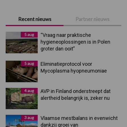
Primaire
Recent nieuws
Partner nieuws
Sidebar
5 aug
“Vraag naar praktische
hygieneoplossingen is in Polen
groter dan ooit”
5 aug
Eliminatieprotocol voor
Mycoplasma hyopneumoniae
4 aug
AVP in Finland onderstreept dat
alertheid belangrijk is, zeker nu
3 aug
Vlaamse mestbalans in evenwicht
dankzij groei van