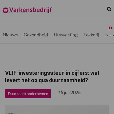
Spring
Door
Spring
Spring
naar
naar
naar
naar
Zoek
Z
Varkensbedrijf.be
de
de
de
de
hoofdnavigatie
hoofd
eerste
voettekst
inhoud
sidebar
Nieuws
Gezondheid
Huisvesting
Fokkerij
Mes
VLIF-investeringssteun in cijfers: wat
levert het op qua duurzaamheid?
15 juli 2025
Duurzaam ondernemen