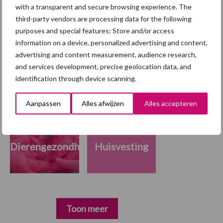
with a transparent and secure browsing experience. The
Tekst: Gerben Hofman
third-party vendors are processing data for the following
purposes and special features: Store and/or access
Beeld: beeldarchief Prosu BV
information on a device, personalized advertising and content,
advertising and content measurement, audience research,
Themapagina's
and services development, precise geolocation data, and
identification through device scanning.
Maak uw keuze:
Aanpassen
Alles afwijzen
Alles accepteren
Dierengezondheid
Huisvesting
Toon meer