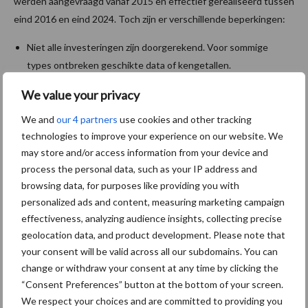
werden aangevraagd vanaf 2015 en effectief gerealiseerd tussen
eind 2016 en eind 2024. Toch zijn er verschillende beperkingen:
Niet alle investeringen zijn doorgerekend. Voor sommige
types ontbreken geschikte data of kengetallen.
We value your privacy
De cijfers betreffen ‘vermeden emissies’ ten opzichte van een
klassieke installatie. Bij nieuwbouw betekent dit niet
We and
our 4 partners
use cookies and other tracking
noodzakelijk een absolute vermindering, maar eerder een
technologies to improve your experience on our website. We
beperking van de toename.
may store and/or access information from your device and
process the personal data, such as your IP address and
De VLIF-steun is zelden doorslaggevend voor het al dan niet
browsing data, for purposes like providing you with
uitvoeren van een investering. Ze beïnvloedt vooral de keuze
personalized ads and content, measuring marketing campaign
voor duurzamere deeloplossingen binnen een groter project.
effectiveness, analyzing audience insights, collecting precise
geolocation data, and product development. Please note that
Kortom, hoewel de VLIF-steun op sommige vlakken een
your consent will be valid across all our subdomains. You can
aantoonbare impact heeft, blijven de resultaten afhankelijk van
change or withdraw your consent at any time by clicking the
de context van de investering en het type maatregel.
“Consent Preferences” button at the bottom of your screen.
We respect your choices and are committed to providing you
Lees het volledige rapport
hier
.