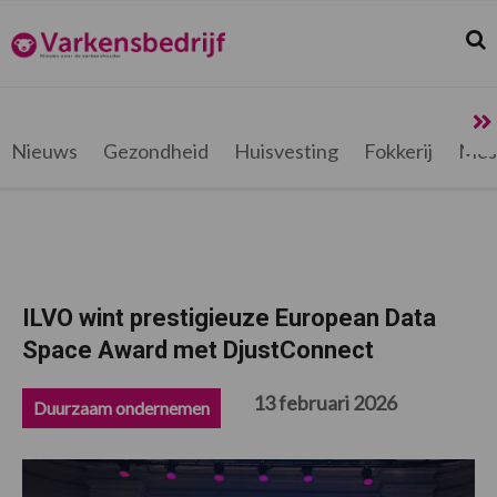
Spring
Door
Spring
Spring
naar
naar
naar
naar
Zoek
Z
Varkensbedrijf.be
de
de
de
de
hoofdnavigatie
hoofd
eerste
voettekst
inhoud
sidebar
Nieuws
Gezondheid
Huisvesting
Fokkerij
Mes
ILVO wint prestigieuze European Data
Space Award met DjustConnect
13 februari 2026
Duurzaam ondernemen