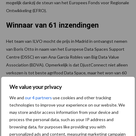
mogelijk dankzij de steun van het Europees Fonds voor Regionale
Ontwikkeling (EFRO).
Winnaar van 61 inzendingen
Het team van ILVO mocht de prijs in Madrid in ontvangst nemen
van Boris Otto in naam van het Europese Data Spaces Support
Centre (DSSC) en van Ana Garcia Robles van Big Data Value
Association (BDVA). Opmerkelijk is dat DjustConnect niet alleen
verkozen is tot beste agrifood Data Space, maar het won van 60
inzendingen uit allerlei sectoren. De twee andere genomineerden
We value your privacy
in dezelfde categorie waren een datadeelplatform in de auto-
industrie (Catena-X) en een Frans overheidsplatform
We and
our 4 partners
use cookies and other tracking
(data.gouv.fr).
technologies to improve your experience on our website. We
may store and/or access information from your device and
Bron:
ILVO
process the personal data, such as your IP address and
browsing data, for purposes like providing you with
Themapagina's
personalized ads and content, measuring marketing campaign