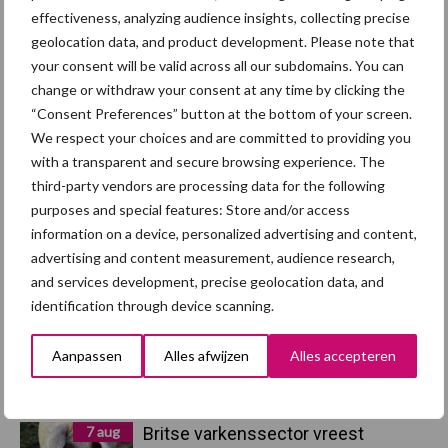
effectiveness, analyzing audience insights, collecting precise
Maak uw keuze:
geolocation data, and product development. Please note that
your consent will be valid across all our subdomains. You can
change or withdraw your consent at any time by clicking the
“Consent Preferences” button at the bottom of your screen.
We respect your choices and are committed to providing you
Dierengezondheid
Huisvesting
with a transparent and secure browsing experience. The
third-party vendors are processing data for the following
purposes and special features: Store and/or access
information on a device, personalized advertising and content,
advertising and content measurement, audience research,
Toon meer
and services development, precise geolocation data, and
identification through device scanning.
Aanpassen
Alles afwijzen
Alles accepteren
Primaire
Recent nieuws
Partner nieuws
Sidebar
7 aug
Britse varkenssector vreest