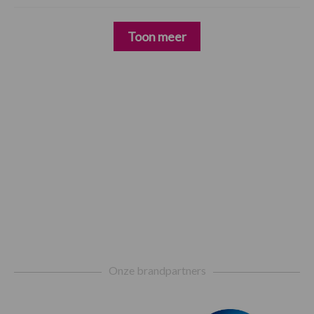
Toon meer
Footer
Onze brandpartners