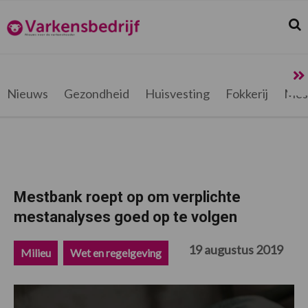
Spring
Door
Spring
Spring
naar
naar
naar
naar
Zoek
Z
Varkensbedrijf.be
de
de
de
de
hoofdnavigatie
hoofd
eerste
voettekst
inhoud
sidebar
Nieuws
Gezondheid
Huisvesting
Fokkerij
Mes
Mestbank roept op om verplichte
mestanalyses goed op te volgen
19 augustus 2019
Milieu
Wet en regelgeving