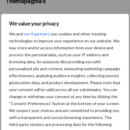
Themapagina's
Maak uw keuze:
We value your privacy
We and
our 4 partners
use cookies and other tracking
technologies to improve your experience on our website. We
may store and/or access information from your device and
Dierengezondheid
Huisvesting
process the personal data, such as your IP address and
browsing data, for purposes like providing you with
personalized ads and content, measuring marketing campaign
effectiveness, analyzing audience insights, collecting precise
geolocation data, and product development. Please note that
Toon meer
your consent will be valid across all our subdomains. You can
change or withdraw your consent at any time by clicking the
“Consent Preferences” button at the bottom of your screen.
We respect your choices and are committed to providing you
Primaire
Recent nieuws
Partner nieuws
with a transparent and secure browsing experience. The
Sidebar
third-party vendors are processing data for the following