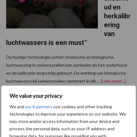
ud en
herkalibr
ering
van
luchtwassers is een must”
De huidige technologie achter chemische en biologische
luchtwassing in varkensstallen kan optimaler als het onderhoud
en de kalibratie zorgvuldig gebeurt. De werking van biologische
over“
luchtwassers bij varkensstallen verbetert in elk …
[Lees meer...]
gereg
onde
We value your privacy
en
herkal
Primaire
van
We and
our 4 partners
use cookies and other tracking
lucht
Recent nieuws
Partner nieuws
technologies to improve your experience on our website. We
is
Sidebar
een
may store and/or access information from your device and
must”
process the personal data, such as your IP address and
7 aug
Britse varkenssector vreest
browsing data, for purposes like providing you with