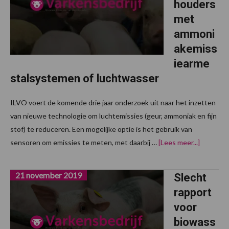
houders
met
ammoni
akemiss
iearme
stalsystemen of luchtwasser
ILVO voert de komende drie jaar onderzoek uit naar het inzetten
van nieuwe technologie om luchtemissies (geur, ammoniak en fijn
stof) te reduceren. Een mogelijke optie is het gebruik van
overGezo
sensoren om emissies te meten, met daarbij …
[Lees meer...]
varkensh
met
ammonia
21 november 2019
stalsyst
Slecht
of
rapport
luchtwas
voor
biowass