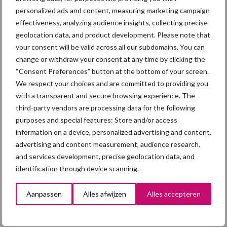
afzetcrisis in het najaar
personalized ads and content, measuring marketing campaign
effectiveness, analyzing audience insights, collecting precise
geolocation data, and product development. Please note that
7 aug
Hittestress: wat gebeurt er en
your consent will be valid across all our subdomains. You can
hoe kunnen we het
change or withdraw your consent at any time by clicking the
voorkomen?
“Consent Preferences” button at the bottom of your screen.
We respect your choices and are committed to providing you
5 aug
“Vraag naar praktische
with a transparent and secure browsing experience. The
hygieneoplossingen is in
third-party vendors are processing data for the following
Polen groter dan ooit”
purposes and special features: Store and/or access
information on a device, personalized advertising and content,
5 aug
Eliminatieprotocol voor
advertising and content measurement, audience research,
Mycoplasma hyopneumoniae
and services development, precise geolocation data, and
identification through device scanning.
4 aug
AVP in Finland onderstreept
Aanpassen
Alles afwijzen
Alles accepteren
dat alertheid belangrijk is,
zeker nu