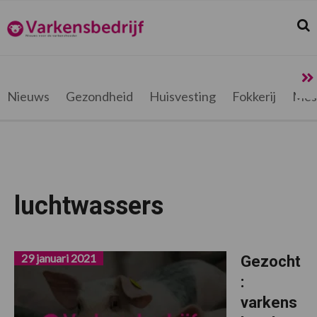
Spring
Door
Spring
Spring
naar
naar
naar
naar
Zoek
Z
Varkensbedrijf.be
de
de
de
de
hoofdnavigatie
hoofd
eerste
voettekst
inhoud
sidebar
Nieuws
Gezondheid
Huisvesting
Fokkerij
Mes
luchtwassers
29 januari 2021
Gezocht
:
varkens