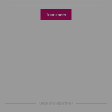
Toon meer
Footer
Onze brandpartners