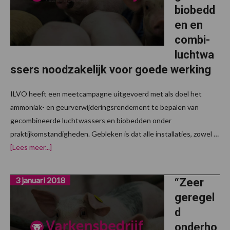
biobedd
en en
combi-
luchtwa
ssers noodzakelijk voor goede werking
ILVO heeft een meetcampagne uitgevoerd met als doel het
ammoniak- en geurverwijderingsrendement te bepalen van
gecombineerde luchtwassers en biobedden onder
praktijkomstandigheden. Gebleken is dat alle installaties, zowel …
overNauwkeurige
[Lees meer...]
opvolging
biobedden
en
3 januari 2018
combi-
“Zeer
luchtwassers
geregel
noodzakelijk
voor
d
goede
werking
onderho