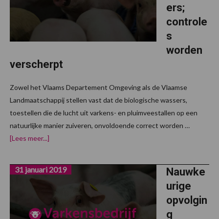
ers;
controle
s
worden
verscherpt
Zowel het Vlaams Departement Omgeving als de Vlaamse
Landmaatschappij stellen vast dat de biologische wassers,
toestellen die de lucht uit varkens- en pluimveestallen op een
natuurlijke manier zuiveren, onvoldoende correct worden …
overSlecht
[Lees meer...]
rapport
voor
biowassers;
31 januari 2019
controles
Nauwke
worden
urige
verscherpt
opvolgin
g