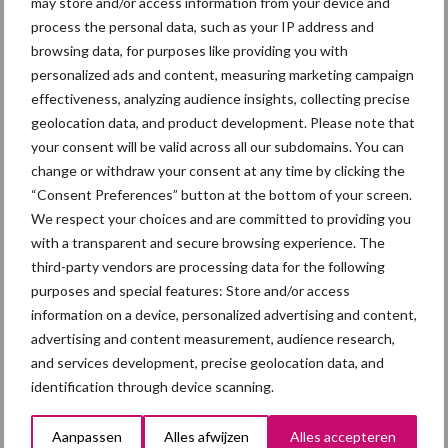
may store and/or access information from your device and
process the personal data, such as your IP address and
browsing data, for purposes like providing you with
personalized ads and content, measuring marketing campaign
Primaire
Recent nieuws
Partner nieuws
effectiveness, analyzing audience insights, collecting precise
Sidebar
geolocation data, and product development. Please note that
your consent will be valid across all our subdomains. You can
7 aug
Britse varkenssector vreest
change or withdraw your consent at any time by clicking the
afzetcrisis in het najaar
“Consent Preferences” button at the bottom of your screen.
We respect your choices and are committed to providing you
7 aug
Hittestress: wat gebeurt er en hoe
with a transparent and secure browsing experience. The
kunnen we het voorkomen?
third-party vendors are processing data for the following
purposes and special features: Store and/or access
information on a device, personalized advertising and content,
5 aug
“Vraag naar praktische
advertising and content measurement, audience research,
hygieneoplossingen is in Polen
and services development, precise geolocation data, and
groter dan ooit”
identification through device scanning.
Aanpassen
Alles afwijzen
Alles accepteren
5 aug
Eliminatieprotocol voor