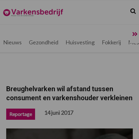
Spring
Door
Spring
Spring
naar
naar
naar
naar
Zoek
Z
Varkensbedrijf.be
de
de
de
de
hoofdnavigatie
hoofd
eerste
voettekst
inhoud
sidebar
Nieuws
Gezondheid
Huisvesting
Fokkerij
Mes
Breughelvarken wil afstand tussen
consument en varkenshouder verkleinen
14 juni 2017
Reportage