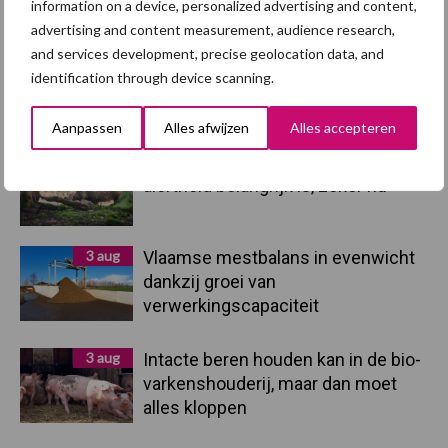
information on a device, personalized advertising and content,
groter dan ooit”
advertising and content measurement, audience research,
and services development, precise geolocation data, and
5 aug
Eliminatieprotocol voor
identification through device scanning.
Mycoplasma hyopneumoniae
Aanpassen
Alles afwijzen
Alles accepteren
4 aug
AVP in Finland onderstreept dat
alertheid belangrijk is, zeker nu
3 aug
Vlaamse mestbalans in evenwicht
dankzij groei van
verwerkingscapaciteit
3 aug
Intacte beren houden kan in de bio-
varkenshouderij, maar dan moet
alles kloppen