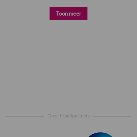
Toon meer
Footer
Onze brandpartners