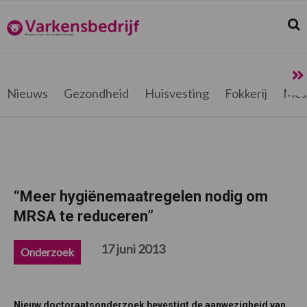
Spring
Door
Spring
Spring
naar
naar
naar
naar
Zoek
Z
Varkensbedrijf.be
de
de
de
de
hoofdnavigatie
hoofd
eerste
voettekst
inhoud
sidebar
Nieuws
Gezondheid
Huisvesting
Fokkerij
Mes
“Meer hygiënemaatregelen nodig om
MRSA te reduceren”
17 juni 2013
Onderzoek
Nieuw doctoraatsonderzoek bevestigt de aanwezigheid van