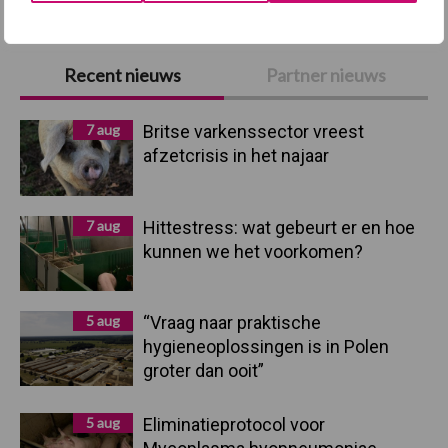
Primaire
Recent nieuws
Partner nieuws
Sidebar
7 aug
Britse varkenssector vreest
afzetcrisis in het najaar
7 aug
Hittestress: wat gebeurt er en hoe
kunnen we het voorkomen?
5 aug
“Vraag naar praktische
hygieneoplossingen is in Polen
groter dan ooit”
5 aug
Eliminatieprotocol voor