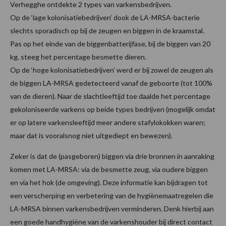
Verhegghe ontdekte 2 types van varkensbedrijven.
Op de ‘lage kolonisatiebedrijven’ dook de LA-MRSA-bacterie
slechts sporadisch op bij de zeugen en biggen in de kraamstal.
Pas op het einde van de biggenbatterijfase, bij de biggen van 20
kg, steeg het percentage besmette dieren.
Op de ‘hoge kolonisatiebedrijven’ werd er bij zowel de zeugen als
de biggen LA-MRSA gedetecteerd vanaf de geboorte (tot 100%
van de dieren). Naar de slachtleeftijd toe daalde het percentage
gekoloniseerde varkens op beide types bedrijven (mogelijk omdat
er op latere varkensleeftijd meer andere stafylokokken waren;
maar dat is vooralsnog niet uitgediept en bewezen).
Zeker is dat de (pasgeboren) biggen via drie bronnen in aanraking
komen met LA-MRSA: via de besmette zeug, via oudere biggen
en via het hok (de omgeving). Deze informatie kan bijdragen tot
een verscherping en verbetering van de hygiënemaatregelen die
LA-MRSA binnen varkensbedrijven verminderen. Denk hierbij aan
een goede handhygiëne van de varkenshouder bij direct contact