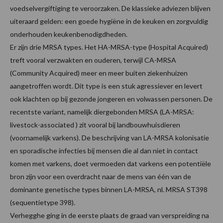
voedselvergiftiging te veroorzaken. De klassieke adviezen blijven
uiteraard gelden: een goede hygiëne in de keuken en zorgvuldig
onderhouden keukenbenodigdheden.
Er zijn drie MRSA types. Het HA-MRSA-type (Hospital Acquired)
treft vooral verzwakten en ouderen, terwijl CA-MRSA
(Community Acquired) meer en meer buiten ziekenhuizen
aangetroffen wordt. Dit type is een stuk agressiever en levert
ook klachten op bij gezonde jongeren en volwassen personen. De
recentste variant, namelijk diergebonden MRSA (LA-MRSA:
livestock-associated ) zit vooral bij landbouwhuisdieren
(voornamelijk varkens). De beschrijving van LA-MRSA kolonisatie
en sporadische infecties bij mensen die al dan niet in contact
komen met varkens, doet vermoeden dat varkens een potentiële
bron zijn voor een overdracht naar de mens van één van de
dominante genetische types binnen LA-MRSA, nl. MRSA ST398
(sequentietype 398).
Verhegghe ging in de eerste plaats de graad van verspreiding na