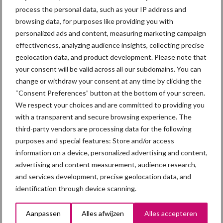
process the personal data, such as your IP address and
Deze kennis geeft de richting aan voor een vervolgonderzoek,
browsing data, for purposes like providing you with
specifiek naar de oorsprong en transmissie doorheen de keten.
personalized ads and content, measuring marketing campaign
Men weet nu naar welk(e) genotype(s) er moet worden gekeken.
effectiveness, analyzing audience insights, collecting precise
geolocation data, and product development. Please note that
Themapagina's
your consent will be valid across all our subdomains. You can
change or withdraw your consent at any time by clicking the
Maak uw keuze:
“Consent Preferences” button at the bottom of your screen.
We respect your choices and are committed to providing you
with a transparent and secure browsing experience. The
third-party vendors are processing data for the following
purposes and special features: Store and/or access
Dierengezondheid
Huisvesting
information on a device, personalized advertising and content,
advertising and content measurement, audience research,
and services development, precise geolocation data, and
identification through device scanning.
Toon meer
Aanpassen
Alles afwijzen
Alles accepteren