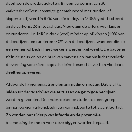
doorheen de productieketen. Bij een screening van 30
varkensbedrijven (sommige gecombineerd met runder- of
kippenteelt) werd in 87% van die bedrijven MRSA gedetecteerd
bij de varkens, 26 in totaal dus. Nieuw zijn de cijfers voor kippen
en runderen: LA-MRSA dook (veel) minder op bij kippen (10% van
de bedrijven) en runderen (50% van de bedrijven) wanneer die op
een gemengd bedrijf met varkens werden gekweekt. De bacterie
zit in de neus en op de huid van varkens en kan via luchtcirculatie
de vorming van microscopisch kleine besmette vast en vloeibare
deeltjes opleveren.
Afdoende hygiënemaatregelen zijn nodig en nuttig. Dat is af te
leiden uit de verschillen die er tussen de gevolgde bedrijven
werden gevonden. De onderzoeker bestudeerde een groep
biggen op vier varkensbedrijven van geboorte tot slachtleeftijd.
Zo konden het tijdstip van infectie en de potentiële
besmettingsbronnen voor deze biggen worden bepaald.