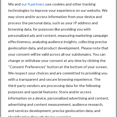
We and
our 4 partners
use cookies and other tracking
technologies to improve your experience on our website. We
may store and/or access information from your device and
process the personal data, such as your IP address and
Toon meer
browsing data, for purposes like providing you with
personalized ads and content, measuring marketing campaign
effectiveness, analyzing audience insights, collecting precise
Primaire
geolocation data, and product development. Please note that
Recent nieuws
Partner nieuws
your consent will be valid across all our subdomains. You can
Sidebar
change or withdraw your consent at any time by clicking the
5 aug
“Vraag naar praktische
“Consent Preferences” button at the bottom of your screen.
hygieneoplossingen is in Polen
We respect your choices and are committed to providing you
groter dan ooit”
with a transparent and secure browsing experience. The
third-party vendors are processing data for the following
purposes and special features: Store and/or access
5 aug
Eliminatieprotocol voor
information on a device, personalized advertising and content,
Mycoplasma hyopneumoniae
advertising and content measurement, audience research,
and services development, precise geolocation data, and
identification through device scanning.