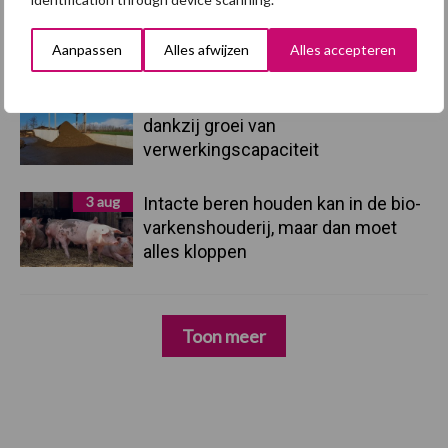
4 aug
AVP in Finland onderstreept dat
alertheid belangrijk is, zeker nu
Aanpassen
Alles afwijzen
Alles accepteren
3 aug
Vlaamse mestbalans in evenwicht
dankzij groei van
verwerkingscapaciteit
3 aug
Intacte beren houden kan in de bio-
varkenshouderij, maar dan moet
alles kloppen
Toon meer