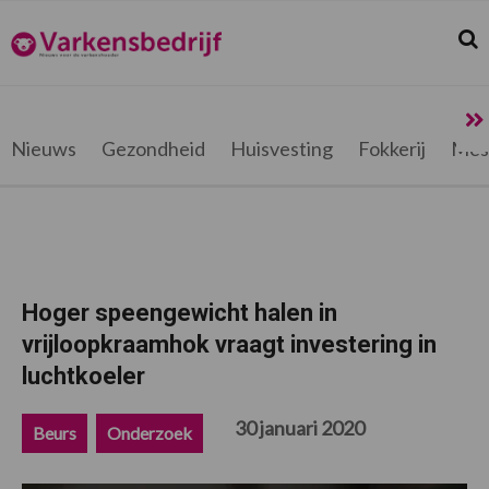
Spring
Door
Spring
Spring
naar
naar
naar
naar
Zoek
Z
Varkensbedrijf.be
de
de
de
de
hoofdnavigatie
hoofd
eerste
voettekst
inhoud
sidebar
Nieuws
Gezondheid
Huisvesting
Fokkerij
Mes
Hoger speengewicht halen in
vrijloopkraamhok vraagt investering in
luchtkoeler
30 januari 2020
Beurs
Onderzoek