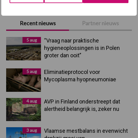
Primaire
Recent nieuws
Partner nieuws
Sidebar
5 aug
“Vraag naar praktische
hygieneoplossingen is in Polen
groter dan ooit”
5 aug
Eliminatieprotocol voor
Mycoplasma hyopneumoniae
4 aug
AVP in Finland onderstreept dat
alertheid belangrijk is, zeker nu
3 aug
Vlaamse mestbalans in evenwicht