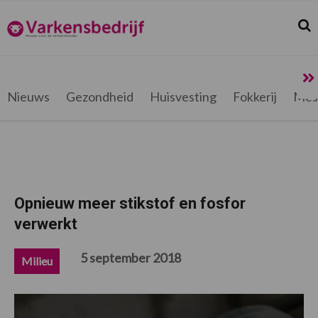
Spring
Door
Spring
Spring
naar
naar
naar
naar
Zoek
Z
Varkensbedrijf.be
de
de
de
de
hoofdnavigatie
hoofd
eerste
voettekst
inhoud
sidebar
Nieuws
Gezondheid
Huisvesting
Fokkerij
Mes
Opnieuw meer stikstof en fosfor
verwerkt
5 september 2018
Milieu