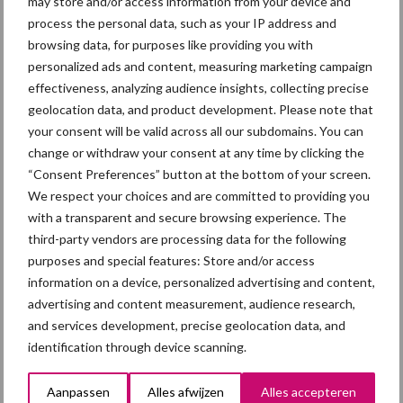
may store and/or access information from your device and
VCM-enquête Operationele Stand van zaken Mestverwerking
process the personal data, such as your IP address and
2017
browsing data, for purposes like providing you with
personalized ads and content, measuring marketing campaign
Bron: VCM – 4 september 2018
effectiveness, analyzing audience insights, collecting precise
geolocation data, and product development. Please note that
Themapagina's
your consent will be valid across all our subdomains. You can
change or withdraw your consent at any time by clicking the
Maak uw keuze:
“Consent Preferences” button at the bottom of your screen.
We respect your choices and are committed to providing you
with a transparent and secure browsing experience. The
third-party vendors are processing data for the following
purposes and special features: Store and/or access
Dierengezondheid
Huisvesting
information on a device, personalized advertising and content,
advertising and content measurement, audience research,
and services development, precise geolocation data, and
identification through device scanning.
Toon meer
Aanpassen
Alles afwijzen
Alles accepteren