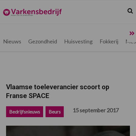
Spring
Door
Spring
Spring
naar
naar
naar
naar
Zoek
Z
Varkensbedrijf.be
de
de
de
de
hoofdnavigatie
hoofd
eerste
voettekst
inhoud
sidebar
Nieuws
Gezondheid
Huisvesting
Fokkerij
Mes
Vlaamse toeleverancier scoort op
Franse SPACE
15 september 2017
Bedrijfsnieuws
Beurs