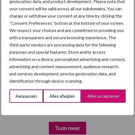
geolocation data, and product development. Please note that
7 aug
Hittestress: wat gebeurt er en hoe
your consent will be valid across all our subdomains. You can
kunnen we het voorkomen?
change or withdraw your consent at any time by clicking the
“Consent Preferences” button at the bottom of your screen.
We respect your choices and are committed to providing you
5 aug
“Vraag naar praktische
with a transparent and secure browsing experience. The
hygieneoplossingen is in Polen
third-party vendors are processing data for the following
groter dan ooit”
purposes and special features: Store and/or access
information on a device, personalized advertising and content,
5 aug
Eliminatieprotocol voor
advertising and content measurement, audience research,
Mycoplasma hyopneumoniae
and services development, precise geolocation data, and
identification through device scanning.
4 aug
AVP in Finland onderstreept dat
Aanpassen
Alles afwijzen
Alles accepteren
alertheid belangrijk is, zeker nu
Toon meer