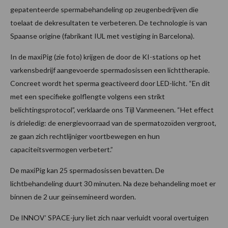
gepatenteerde spermabehandeling op zeugenbedrijven die
toelaat de dekresultaten te verbeteren. De technologie is van
Spaanse origine (fabrikant IUL met vestiging in Barcelona).
In de maxiPig (zie foto) krijgen de door de KI-stations op het
varkensbedrijf aangevoerde spermadosissen een lichttherapie.
Concreet wordt het sperma geactiveerd door LED-licht. “En dit
met een specifieke golflengte volgens een strikt
belichtingsprotocol”, verklaarde ons Tijl Vanmeenen. “Het effect
is drieledig: de energievoorraad van de spermatozoïden vergroot,
ze gaan zich rechtlijniger voortbewegen en hun
capaciteitsvermogen verbetert.”
De maxiPig kan 25 spermadosissen bevatten. De
lichtbehandeling duurt 30 minuten. Na deze behandeling moet er
binnen de 2 uur geïnsemineerd worden.
De INNOV’ SPACE-jury liet zich naar verluidt vooral overtuigen