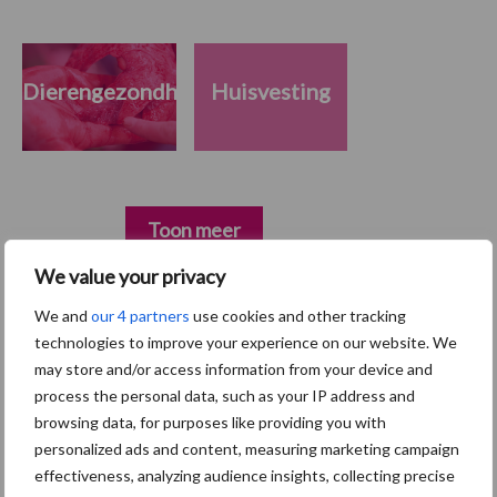
Dierengezondheid
Huisvesting
Toon meer
We value your privacy
We and
our 4 partners
use cookies and other tracking
Primaire
Recent nieuws
Partner nieuws
technologies to improve your experience on our website. We
Sidebar
may store and/or access information from your device and
process the personal data, such as your IP address and
7 aug
Britse varkenssector vreest
browsing data, for purposes like providing you with
afzetcrisis in het najaar
personalized ads and content, measuring marketing campaign
effectiveness, analyzing audience insights, collecting precise