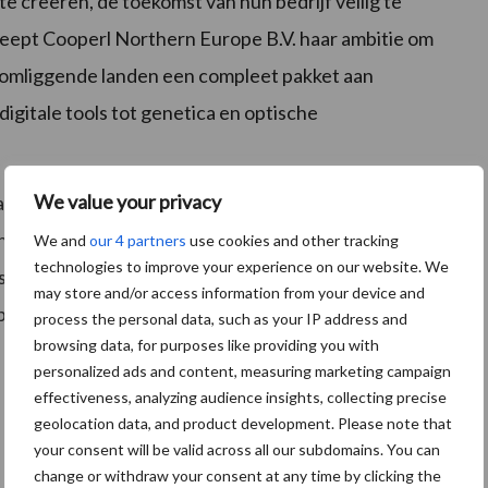
e creëren, de toekomst van hun bedrijf veilig te
reept Cooperl Northern Europe B.V. haar ambitie om
 omliggende landen een compleet pakket aan
digitale tools tot genetica en optische
We value your privacy
 naam Vereijken behouden als productnaam voor de
en zoals het ProDomi vrijloopkraamhok herkenbaar
We and
our 4 partners
use cookies and other tracking
technologies to improve your experience on our website. We
 uit om langs te komen voor een goed gesprek over de
may store and/or access information from your device and
bod van producten en oplossingen.
process the personal data, such as your IP address and
browsing data, for purposes like providing you with
personalized ads and content, measuring marketing campaign
effectiveness, analyzing audience insights, collecting precise
geolocation data, and product development. Please note that
your consent will be valid across all our subdomains. You can
change or withdraw your consent at any time by clicking the