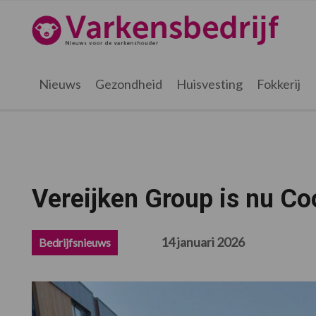
Spring
Door
Spring
Spring
naar
naar
naar
naar
Varkensbedrijf.be
de
de
de
de
hoofdnavigatie
hoofd
eerste
voettekst
inhoud
sidebar
Nieuws
Gezondheid
Huisvesting
Fokkerij
Vereijken Group is nu Co
14 januari 2026
Bedrijfsnieuws