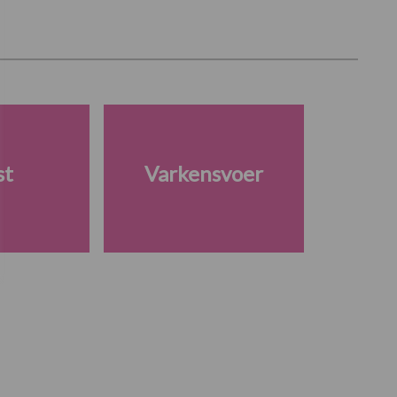
st
Varkensvoer