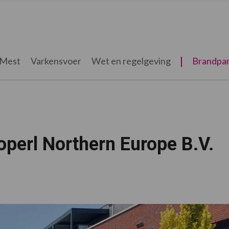
Mest
Varkensvoer
Wet en regelgeving
Brandpar
operl Northern Europe B.V.