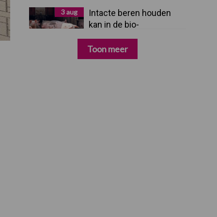
3 aug
Intacte beren houden
kan in de bio-
varkenshouderij, maar
dan moet alles kloppen
Toon meer