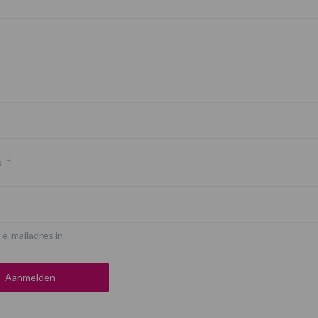
s
*
 e-mailadres in