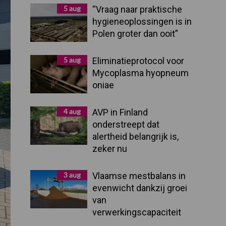
Sidebar
5 aug
“Vraag naar praktische
hygieneoplossingen is in
Polen groter dan ooit”
5 aug
Eliminatieprotocol voor
Mycoplasma hyopneum
oniae
4 aug
AVP in Finland
onderstreept dat
alertheid belangrijk is,
zeker nu
3 aug
Vlaamse mestbalans in
evenwicht dankzij groei
van
verwerkingscapaciteit