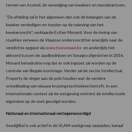
terrein van Assinel, de vereniging van kwekers en mandatarissen.
“De afdeling zal in het algemeen dan ook de belangen van de
kweker verdedigen en toezien op de naleving van het
kwekersrecht”, verklaarde Esther Monard. Voor de inning van
royalties verwees de Vlaamse ondervoorzitter enerzijds naar de
verplichte opgave via
www.hoevezaad.be
en anderzijds het
akkoord tussen de zaadbedrijven en Synagra afgesloten in 2016.
Monard benadrukte nog dat er ook ingezet zal worden op de
controle van illegale loontriage. Verder zal de sectie Intellectual
Property de vinger aan de pols houden wat de verdere
ontwikkeling van nieuwe kruisingstechnieken betreft. In een
internationale context zal de wetgeving omtrent de intellectuele
eigendom op de voet gevolgd worden.
Nationaal en internationaal vertegenwoordigd
Seed@Bel is ook actief in de VLAM-werkgroep zaaizaden, kanaal