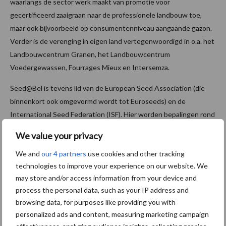
waarlangs de sector werk maakt van promotie voor
gecertificeerd zaaigraan naar de professionele landbouw toe,
maar ook bijvoorbeeld op consumentenniveau aangaande gazon.
Verder is de verenging in eigen land vertegenwoordigd in o.a. het
Landbouwcentrum Granen, het Landbouwcentrum
Voedergewassen, Fourrages Mieux en Intersemza.
Seed@Bel is tevens lid van de European Seed Association (die
binnenkort ook omgevormd wordt tot Euroseeds) en de
International Seed Federation (ISF). Hier worden bepalingen rond
het GLB, fytosanitaire regels, toelatingsprocedures inzake ggo
We value your privacy
en crispr, nauwlettend opgevolgd.
We and
our 4 partners
use cookies and other tracking
De website van de vereniging wordt momenteel nog verder
technologies to improve your experience on our website. We
afgewerkt. Bij de voorstelling luidde het dat hij ‘binnen enkele
may store and/or access information from your device and
weken’ toegankelijk zou zijn. Hierbij alvast het adres van de site
process the personal data, such as your IP address and
die belooft drietalig – Nederlands, Frans en Engels – uit te
browsing data, for purposes like providing you with
pakken:
www.seedabel.be
personalized ads and content, measuring marketing campaign