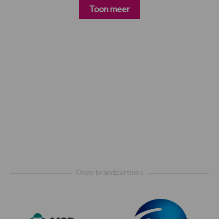
Toon meer
Footer
Onze brandpartners