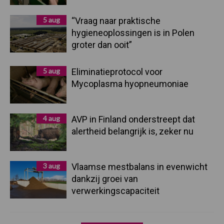
5 aug
“Vraag naar praktische
hygieneoplossingen is in Polen
groter dan ooit”
5 aug
Eliminatieprotocol voor
Mycoplasma hyopneumoniae
4 aug
AVP in Finland onderstreept dat
alertheid belangrijk is, zeker nu
3 aug
Vlaamse mestbalans in evenwicht
dankzij groei van
verwerkingscapaciteit