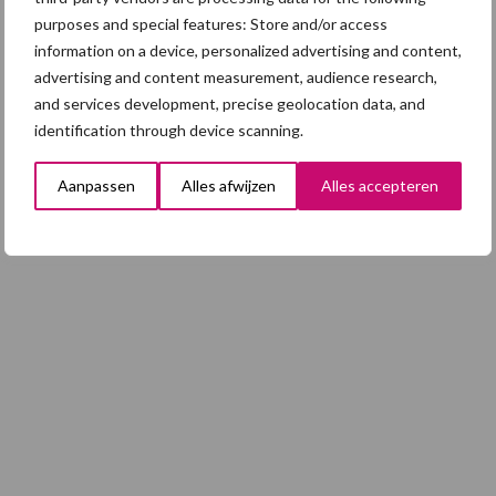
varkenshouderij, maar dan moet
purposes and special features: Store and/or access
alles kloppen
information on a device, personalized advertising and content,
advertising and content measurement, audience research,
and services development, precise geolocation data, and
identification through device scanning.
Toon meer
Aanpassen
Alles afwijzen
Alles accepteren
Footer