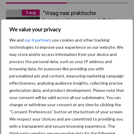
Sidebar
5 aug
“Vraag naar praktische
hygieneoplossingen is in Polen
groter dan ooit”
We value your privacy
We and
our 4 partners
use cookies and other tracking
5 aug
Eliminatieprotocol voor
technologies to improve your experience on our website. We
Mycoplasma hyopneumoniae
may store and/or access information from your device and
process the personal data, such as your IP address and
browsing data, for purposes like providing you with
4 aug
AVP in Finland onderstreept dat
personalized ads and content, measuring marketing campaign
alertheid belangrijk is, zeker nu
effectiveness, analyzing audience insights, collecting precise
geolocation data, and product development. Please note that
your consent will be valid across all our subdomains. You can
3 aug
Vlaamse mestbalans in evenwicht
change or withdraw your consent at any time by clicking the
dankzij groei van
“Consent Preferences” button at the bottom of your screen.
verwerkingscapaciteit
We respect your choices and are committed to providing you
with a transparent and secure browsing experience. The
3 aug
Intacte beren houden kan in de bio-
third-party vendors are processing data for the following