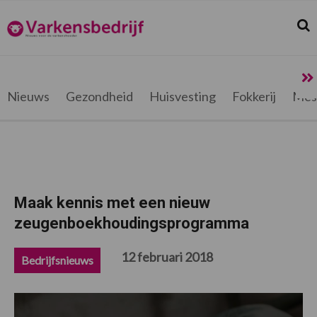
Spring
Door
Spring
Spring
naar
naar
naar
naar
Zoek
Z
Varkensbedrijf.be
de
de
de
de
hoofdnavigatie
hoofd
eerste
voettekst
inhoud
sidebar
Nieuws
Gezondheid
Huisvesting
Fokkerij
Mes
Maak kennis met een nieuw
zeugenboekhoudingsprogramma
12 februari 2018
Bedrijfsnieuws