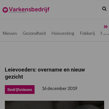
Spring
Door
Spring
Spring
naar
naar
naar
naar
Zoek
Z
Varkensbedrijf.be
de
de
de
de
hoofdnavigatie
hoofd
eerste
voettekst
inhoud
sidebar
Nieuws
Gezondheid
Huisvesting
Fokkerij
Mes
Leievoeders: overname en nieuw
gezicht
16 december 2019
Bedrijfsnieuws