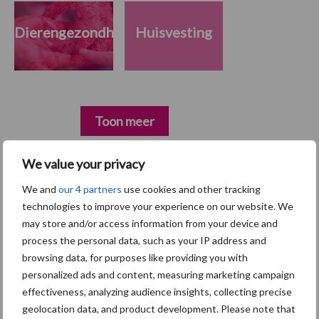
Dierengezondheid
Huisvesting
Toon meer
We value your privacy
Primaire
Recent nieuws
Partner nieuws
We and
our 4 partners
use cookies and other tracking
Sidebar
technologies to improve your experience on our website. We
may store and/or access information from your device and
7 aug
Britse varkenssector vreest
process the personal data, such as your IP address and
afzetcrisis in het najaar
browsing data, for purposes like providing you with
personalized ads and content, measuring marketing campaign
effectiveness, analyzing audience insights, collecting precise
7 aug
Hittestress: wat gebeurt er en hoe
geolocation data, and product development. Please note that
kunnen we het voorkomen?