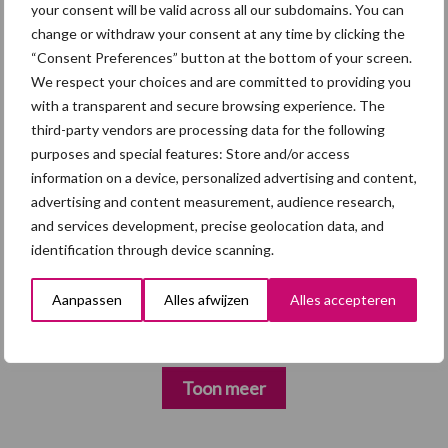
your consent will be valid across all our subdomains. You can
change or withdraw your consent at any time by clicking the
“Consent Preferences” button at the bottom of your screen.
5 aug
“Vraag naar praktische
We respect your choices and are committed to providing you
hygieneoplossingen is in Polen
with a transparent and secure browsing experience. The
groter dan ooit”
third-party vendors are processing data for the following
purposes and special features: Store and/or access
5 aug
Eliminatieprotocol voor
information on a device, personalized advertising and content,
Mycoplasma hyopneumoniae
advertising and content measurement, audience research,
and services development, precise geolocation data, and
identification through device scanning.
4 aug
AVP in Finland onderstreept dat
alertheid belangrijk is, zeker nu
Aanpassen
Alles afwijzen
Alles accepteren
Toon meer