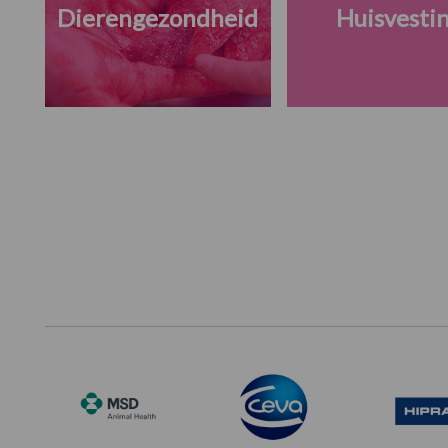
Dierengezondheid
Huisvesti
Footer