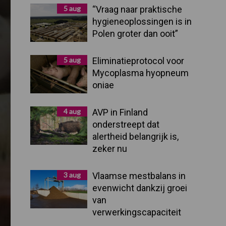
Sidebar
5 aug
“Vraag naar praktische
hygieneoplossingen is in
Polen groter dan ooit”
5 aug
Eliminatieprotocol voor
Mycoplasma hyopneum
oniae
4 aug
AVP in Finland
onderstreept dat
alertheid belangrijk is,
zeker nu
3 aug
Vlaamse mestbalans in
evenwicht dankzij groei
van
verwerkingscapaciteit