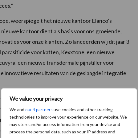
cces.”
ope, weerspiegelt het nieuwe kantoor Elanco’s
nieuwe kantoor dient als basis voor ons groeiende,
novaties voor onze klanten. Zo lanceerden wij dit jaar 3
l parasiticide voor katten, Kexxtone, een nieuwe
uvyra, een nieuwe transdermale pijnstiller voor
 de innovatieve resultaten van de geslaagde integratie
We value your privacy
ions, voegt eraan toe: “België is door zijn centrale
or ons nieuwe regionale kantoor. Tegen 2017 willen wij
We and
our 4 partners
use cookies and other tracking
technologies to improve your experience on our website. We
ten kunnen bieden, en dit nieuwe kantoor in
may store and/or access information from your device and
ativiteit en kennisdeling – zal daar een sleutelrol in
process the personal data, such as your IP address and