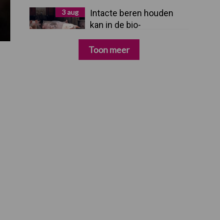
3 aug
Intacte beren houden
kan in de bio-
varkenshouderij, maar
dan moet alles kloppen
Toon meer