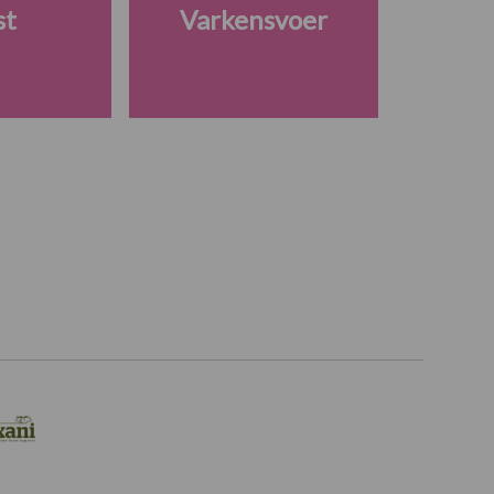
st
Varkensvoer