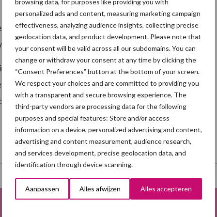
browsing data, for purposes like providing you with
personalized ads and content, measuring marketing campaign
effectiveness, analyzing audience insights, collecting precise
mers met kantoren in meer dan 40 landen en is een
geolocation data, and product development. Please note that
 wereld grootste farmaceutische firma’s.
your consent will be valid across all our subdomains. You can
change or withdraw your consent at any time by clicking the
t als volt:
“Consent Preferences” button at the bottom of your screen.
We respect your choices and are committed to providing you
etuslei 1A (3rd floor), B-2018 Antwerpen
with a transparent and secure browsing experience. The
com.
third-party vendors are processing data for the following
purposes and special features: Store and/or access
information on a device, personalized advertising and content,
advertising and content measurement, audience research,
and services development, precise geolocation data, and
identification through device scanning.
Aanpassen
Alles afwijzen
Alles accepteren