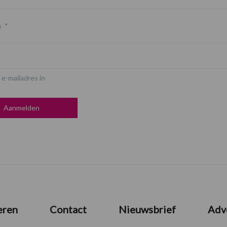
s
*
 e-mailadres in
eren
Contact
Nieuwsbrief
Adv