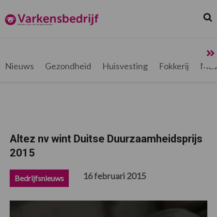
Spring
Door
Spring
Spring
naar
naar
naar
naar
Zoek
Z
Varkensbedrijf.be
de
de
de
de
hoofdnavigatie
hoofd
eerste
voettekst
inhoud
sidebar
Nieuws
Gezondheid
Huisvesting
Fokkerij
Mes
Altez nv wint Duitse Duurzaamheidsprijs
2015
16 februari 2015
Bedrijfsnieuws