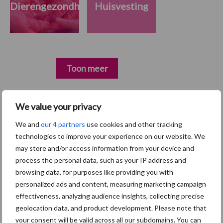
Dierengezondheid
Huisvesting
Toon meer
We value your privacy
Primaire
Recent nieuws
Partner nieuws
We and
our 4 partners
use cookies and other tracking
Sidebar
technologies to improve your experience on our website. We
7 aug
Britse varkenssector vreest
may store and/or access information from your device and
afzetcrisis in het najaar
process the personal data, such as your IP address and
browsing data, for purposes like providing you with
personalized ads and content, measuring marketing campaign
7 aug
Hittestress: wat gebeurt er en hoe
effectiveness, analyzing audience insights, collecting precise
kunnen we het voorkomen?
geolocation data, and product development. Please note that
your consent will be valid across all our subdomains. You can