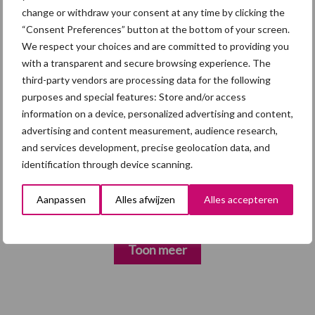
change or withdraw your consent at any time by clicking the
5 aug
“Vraag naar praktische
“Consent Preferences” button at the bottom of your screen.
hygieneoplossingen is in Polen
We respect your choices and are committed to providing you
groter dan ooit”
with a transparent and secure browsing experience. The
third-party vendors are processing data for the following
5 aug
Eliminatieprotocol voor
purposes and special features: Store and/or access
Mycoplasma hyopneumoniae
information on a device, personalized advertising and content,
advertising and content measurement, audience research,
and services development, precise geolocation data, and
4 aug
AVP in Finland onderstreept dat
identification through device scanning.
alertheid belangrijk is, zeker nu
Aanpassen
Alles afwijzen
Alles accepteren
Toon meer