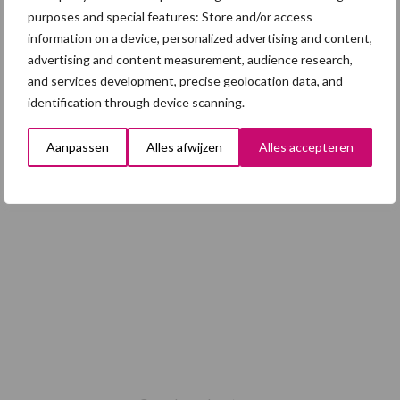
alertheid belangrijk is, zeker nu
purposes and special features: Store and/or access
information on a device, personalized advertising and content,
advertising and content measurement, audience research,
and services development, precise geolocation data, and
identification through device scanning.
Toon meer
Aanpassen
Alles afwijzen
Alles accepteren
Footer