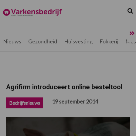
Spring
Door
Spring
Spring
naar
naar
naar
naar
Zoek
Z
Varkensbedrijf.be
de
de
de
de
hoofdnavigatie
hoofd
eerste
voettekst
inhoud
sidebar
Nieuws
Gezondheid
Huisvesting
Fokkerij
Mes
Agrifirm introduceert online besteltool
19 september 2014
Bedrijfsnieuws