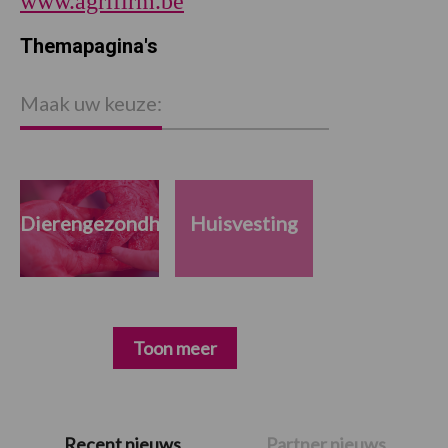
www.agrifirm.be
Themapagina's
Maak uw keuze:
Dierengezondheid
Huisvesting
Toon meer
Primaire
Recent nieuws
Partner nieuws