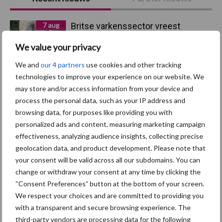
Sidebar
7 aug
Britse varkenssector vreest
afzetcrisis in het najaar
We value your privacy
We and
our 4 partners
use cookies and other tracking
7 aug
Hittestress: wat gebeurt er en hoe
technologies to improve your experience on our website. We
kunnen we het voorkomen?
may store and/or access information from your device and
process the personal data, such as your IP address and
browsing data, for purposes like providing you with
5 aug
“Vraag naar praktische
personalized ads and content, measuring marketing campaign
hygieneoplossingen is in Polen
effectiveness, analyzing audience insights, collecting precise
groter dan ooit”
geolocation data, and product development. Please note that
your consent will be valid across all our subdomains. You can
5 aug
Eliminatieprotocol voor
change or withdraw your consent at any time by clicking the
Mycoplasma hyopneumoniae
“Consent Preferences” button at the bottom of your screen.
We respect your choices and are committed to providing you
with a transparent and secure browsing experience. The
4 aug
AVP in Finland onderstreept dat
third-party vendors are processing data for the following