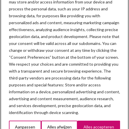
may store and/or access information from your device and
process the personal data, such as your IP address and
browsing data, for purposes like providing you with
Primaire
personalized ads and content, measuring marketing campaign
Recent nieuws
Partner nieuws
effectiveness, analyzing audience insights, collecting precise
Sidebar
geolocation data, and product development. Please note that
5 aug
“Vraag naar praktische
your consent will be valid across all our subdomains. You can
hygieneoplossingen is in Polen
change or withdraw your consent at any time by clicking the
groter dan ooit”
“Consent Preferences” button at the bottom of your screen.
We respect your choices and are committed to providing you
5 aug
Eliminatieprotocol voor
with a transparent and secure browsing experience. The
Mycoplasma hyopneumoniae
third-party vendors are processing data for the following
purposes and special features: Store and/or access
information on a device, personalized advertising and content,
4 aug
AVP in Finland onderstreept dat
advertising and content measurement, audience research,
alertheid belangrijk is, zeker nu
and services development, precise geolocation data, and
identification through device scanning.
3 aug
Vlaamse mestbalans in evenwicht
Aanpassen
Alles afwijzen
Alles accepteren