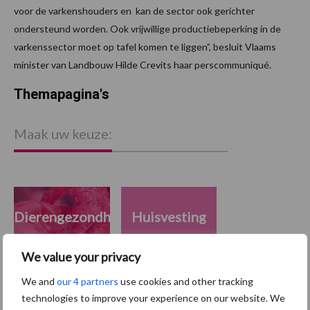
voor de varkenshouders en kan de sector ook gerichter
ondersteund worden. Ook vrijwillige productiebeperking in de
varkenssector moet op tafel komen te liggen”, besluit Vlaams
minister van Landbouw Hilde Crevits haar perscommuniqué.
Themapagina's
Maak uw keuze:
Dierengezondheid
Huisvesting
We value your privacy
We and
our 4 partners
use cookies and other tracking
technologies to improve your experience on our website. We
Toon meer