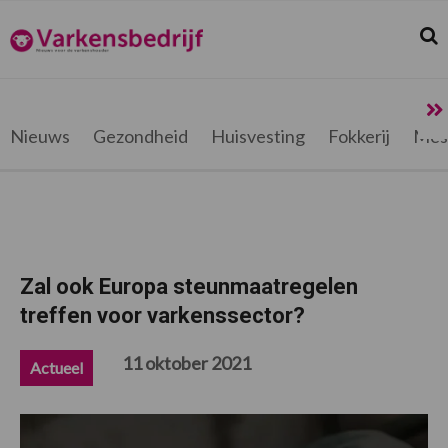
Spring
Door
Spring
Spring
naar
naar
naar
naar
Zoek
Z
Varkensbedrijf.be
de
de
de
de
hoofdnavigatie
hoofd
eerste
voettekst
inhoud
sidebar
Nieuws
Gezondheid
Huisvesting
Fokkerij
Mes
Zal ook Europa steunmaatregelen
treffen voor varkenssector?
11 oktober 2021
Actueel