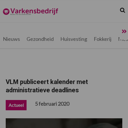
Spring
Door
Spring
Spring
naar
naar
naar
naar
Zoek
Z
Varkensbedrijf.be
de
de
de
de
hoofdnavigatie
hoofd
eerste
voettekst
inhoud
sidebar
Nieuws
Gezondheid
Huisvesting
Fokkerij
Mes
VLM publiceert kalender met
administratieve deadlines
5 februari 2020
Actueel