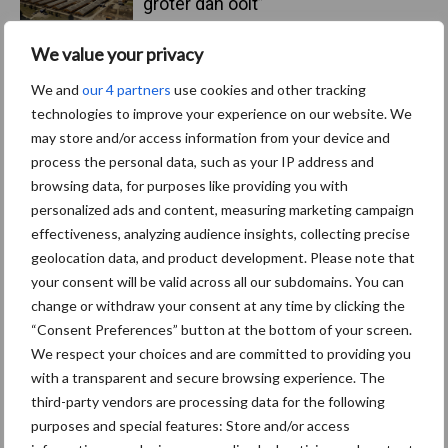
groter dan ooit”
We value your privacy
5 aug
Eliminatieprotocol voor
Mycoplasma hyopneumoniae
We and
our 4 partners
use cookies and other tracking
technologies to improve your experience on our website. We
may store and/or access information from your device and
4 aug
AVP in Finland onderstreept dat
process the personal data, such as your IP address and
alertheid belangrijk is, zeker nu
browsing data, for purposes like providing you with
personalized ads and content, measuring marketing campaign
effectiveness, analyzing audience insights, collecting precise
3 aug
Vlaamse mestbalans in evenwicht
geolocation data, and product development. Please note that
dankzij groei van
your consent will be valid across all our subdomains. You can
verwerkingscapaciteit
change or withdraw your consent at any time by clicking the
“Consent Preferences” button at the bottom of your screen.
3 aug
Intacte beren houden kan in de bio-
We respect your choices and are committed to providing you
varkenshouderij, maar dan moet
with a transparent and secure browsing experience. The
alles kloppen
third-party vendors are processing data for the following
purposes and special features: Store and/or access