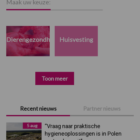
Maak uw keuze:
Dierengezondheid
Huisvesting
Toon meer
Primaire
Recent nieuws
Partner nieuws
Sidebar
5 aug
“Vraag naar praktische
hygieneoplossingen is in Polen