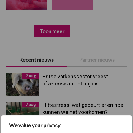
Toon meer
Primaire
Recent nieuws
Partner nieuws
Sidebar
7 aug
Britse varkenssector vreest
afzetcrisis in het najaar
7 aug
Hittestress: wat gebeurt er en hoe
kunnen we het voorkomen?
We value your privacy
5 aug