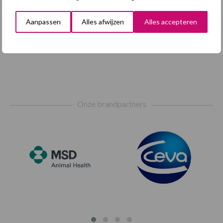
Aanpassen
Alles afwijzen
Alles accepteren
Footer
Onze brandpartners