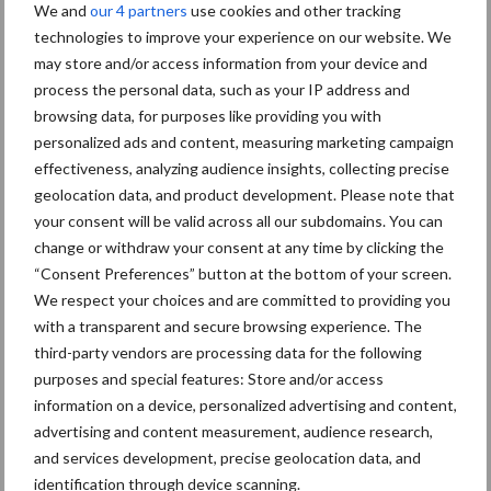
“Vraag naar praktische
We and
our 4 partners
use cookies and other tracking
hygieneoplossingen is in Polen
technologies to improve your experience on our website. We
groter dan ooit”
may store and/or access information from your device and
process the personal data, such as your IP address and
5 aug
Eliminatieprotocol voor
browsing data, for purposes like providing you with
Mycoplasma hyopneumoniae
personalized ads and content, measuring marketing campaign
effectiveness, analyzing audience insights, collecting precise
geolocation data, and product development. Please note that
4 aug
AVP in Finland onderstreept dat
your consent will be valid across all our subdomains. You can
alertheid belangrijk is, zeker nu
change or withdraw your consent at any time by clicking the
“Consent Preferences” button at the bottom of your screen.
We respect your choices and are committed to providing you
with a transparent and secure browsing experience. The
Toon meer
third-party vendors are processing data for the following
purposes and special features: Store and/or access
information on a device, personalized advertising and content,
advertising and content measurement, audience research,
and services development, precise geolocation data, and
identification through device scanning.