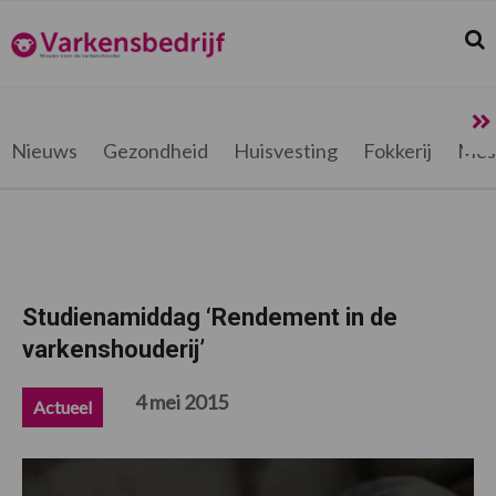
Spring
Door
Spring
Spring
naar
naar
naar
naar
Zoek
Z
Varkensbedrijf.be
de
de
de
de
hoofdnavigatie
hoofd
eerste
voettekst
inhoud
sidebar
Nieuws
Gezondheid
Huisvesting
Fokkerij
Mes
Studienamiddag ‘Rendement in de
varkenshouderij’
4 mei 2015
Actueel