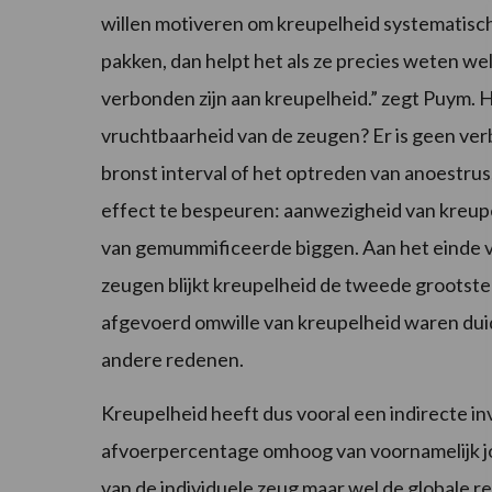
willen motiveren om kreupelheid systematisch
pakken, dan helpt het als ze precies weten wel
verbonden zijn aan kreupelheid.” zegt Puym. 
vruchtbaarheid van de zeugen? Er is geen ve
bronst interval of het optreden van anoestrus
effect te bespeuren: aanwezigheid van kreup
van gemummificeerde biggen. Aan het einde v
zeugen blijkt kreupelheid de tweede grootste
afgevoerd omwille van kreupelheid waren dui
andere redenen.
Kreupelheid heeft dus vooral een indirecte in
afvoerpercentage omhoog van voornamelijk jo
van de individuele zeug maar wel de globale r