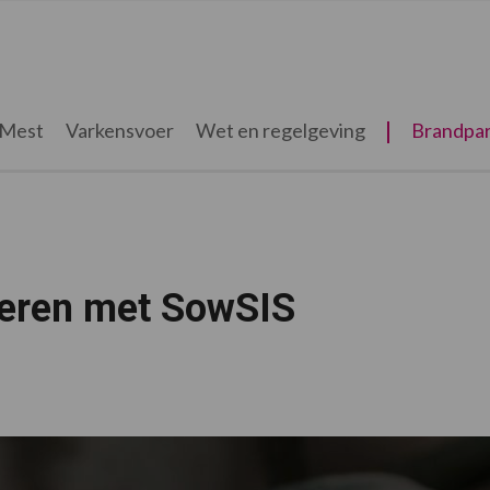
Mest
Varkensvoer
Wet en regelgeving
Brandpar
teren met SowSIS