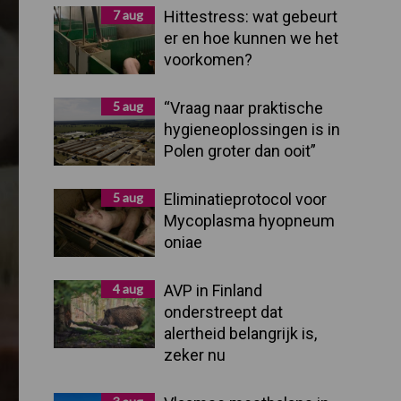
Sidebar
7 aug
Hittestress: wat gebeurt
er en hoe kunnen we het
voorkomen?
5 aug
“Vraag naar praktische
hygieneoplossingen is in
Polen groter dan ooit”
5 aug
Eliminatieprotocol voor
Mycoplasma hyopneum
oniae
4 aug
AVP in Finland
onderstreept dat
alertheid belangrijk is,
zeker nu