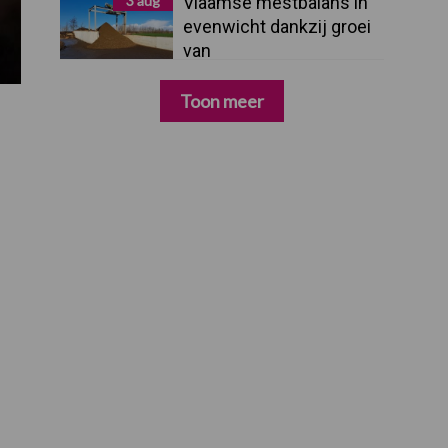
3 aug
Vlaamse mestbalans in
evenwicht dankzij groei
van
verwerkingscapaciteit
Toon meer