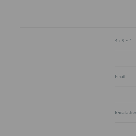
4 + 9 =
*
Email
E-mailadre