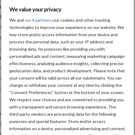
 op te sporen en de aandoeningen sneller aan te
We value your privacy
ke gevolgen er voor het bedrijf en voor het dier
We and
our 4 partners
use cookies and other tracking
Heeft kreupelheid rechtstreeks invloed op de
technologies to improve your experience on our website. We
may store and/or access information from your device and
rband gevonden tussen kreupelheid en het spenen-
process the personal data, such as your IP address and
, herlopen of abortus. In de worpgegevens is wel een
browsing data, for purposes like providing you with
personalized ads and content, measuring marketing campaign
elheid heeft een effect op (de hogere) aanwezigheid
effectiveness, analyzing audience insights, collecting precise
an de onderzochte reproductiecyclus bij de 491
geolocation data, and product development. Please note that
 reden voor afvoer naar het slachthuis. Zeugen
your consent will be valid across all our subdomains. You can
change or withdraw your consent at any time by clicking the
delijk jonger dan zeugen die werden afgevoerd om
“Consent Preferences” button at the bottom of your screen.
We respect your choices and are committed to providing you
with a transparent and secure browsing experience. The
vloed op de reproductieresultaten. Het drijft het
third-party vendors are processing data for the following
purposes and special features: Store and/or access
nge zeugen. Niet zozeer de reproductieresultaten
information on a device, personalized advertising and content,
esultaten van het bedrijf worden getroffen.