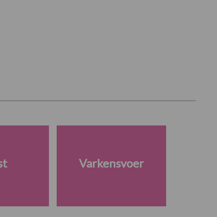
st
Varkensvoer