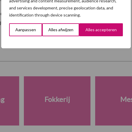
advertising and content measurement, audience research,
and services development, precise geolocation data, and
jdag 20 december 2013, om 17 uur in auditorium
identification through device scanning.
niversiteit Gent , Salisburylaan 133, Merelbeke.
Aanpassen
Alles afwijzen
Alles accepteren
ng
Fokkerij
Me