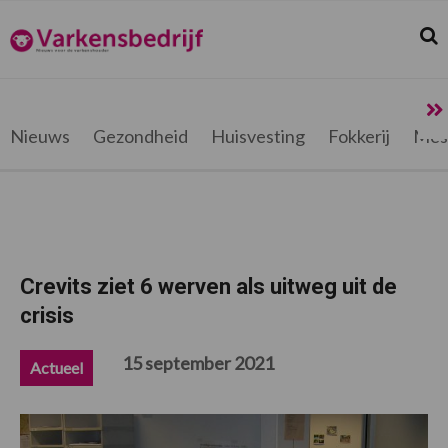
Spring
Door
Spring
Spring
naar
naar
naar
naar
Zoek
Z
Varkensbedrijf.be
de
de
de
de
hoofdnavigatie
hoofd
eerste
voettekst
inhoud
sidebar
Nieuws
Gezondheid
Huisvesting
Fokkerij
Mes
Crevits ziet 6 werven als uitweg uit de
crisis
15 september 2021
Actueel