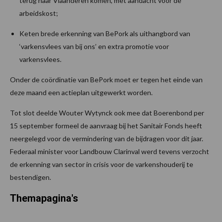
terug naar Vlaanderen komen, met aandacht voor de
arbeidskost;
Keten brede erkenning van BePork als uithangbord van
‘varkensvlees van bij ons’ en extra promotie voor
varkensvlees.
Onder de coördinatie van BePork moet er tegen het einde van
deze maand een actieplan uitgewerkt worden.
Tot slot deelde Wouter Wytynck ook mee dat Boerenbond per
15 september formeel de aanvraag bij het Sanitair Fonds heeft
neergelegd voor de vermindering van de bijdragen voor dit jaar.
Federaal minister voor Landbouw Clarinval werd tevens verzocht
de erkenning van sector in crisis voor de varkenshouderij te
bestendigen.
Themapagina's