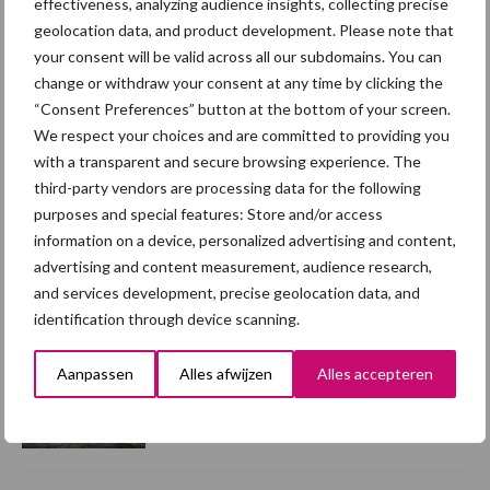
effectiveness, analyzing audience insights, collecting precise
geolocation data, and product development. Please note that
7 aug
Hittestress: wat gebeurt er en hoe
your consent will be valid across all our subdomains. You can
kunnen we het voorkomen?
change or withdraw your consent at any time by clicking the
“Consent Preferences” button at the bottom of your screen.
We respect your choices and are committed to providing you
5 aug
“Vraag naar praktische
with a transparent and secure browsing experience. The
hygieneoplossingen is in Polen
third-party vendors are processing data for the following
groter dan ooit”
purposes and special features: Store and/or access
information on a device, personalized advertising and content,
advertising and content measurement, audience research,
5 aug
Eliminatieprotocol voor
and services development, precise geolocation data, and
Mycoplasma hyopneumoniae
identification through device scanning.
Aanpassen
Alles afwijzen
Alles accepteren
4 aug
AVP in Finland onderstreept dat
alertheid belangrijk is, zeker nu