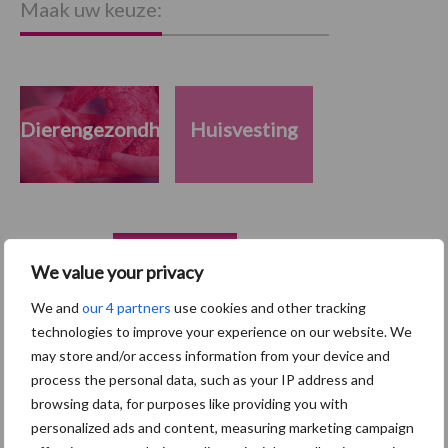
Maak uw keuze:
Dierengezondheid
Huisvesting
Toon meer
We value your privacy
We and
our 4 partners
use cookies and other tracking
technologies to improve your experience on our website. We
Primaire
Recent nieuws
Partner nieuws
may store and/or access information from your device and
Sidebar
process the personal data, such as your IP address and
browsing data, for purposes like providing you with
7 aug
Britse varkenssector vreest
personalized ads and content, measuring marketing campaign
afzetcrisis in het najaar