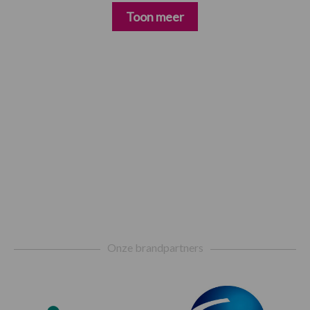
Toon meer
Footer
Onze brandpartners