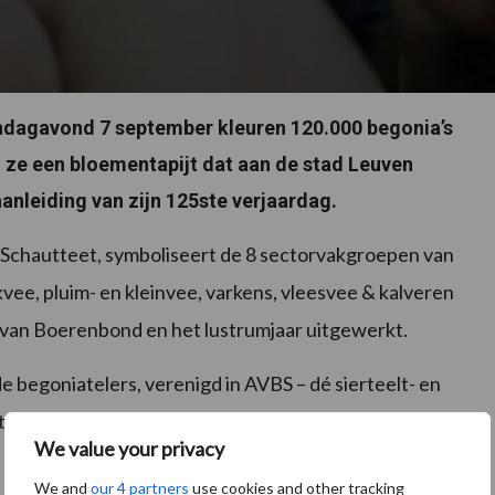
ndagavond 7 september kleuren 120.000 begonia’s
ze een bloementapijt dat aan de stad Leuven
nleiding van zijn 125ste verjaardag.
 Schautteet, symboliseert de 8 sectorvakgroepen van
ee, pluim- en kleinvee, varkens, vleesvee & kalveren
ogo van Boerenbond en het lustrumjaar uitgewerkt.
de begoniatelers, verenigd in AVBS – dé sierteelt- en
ieke steun van de stad Leuven.
We value your privacy
We and
our 4 partners
use cookies and other tracking