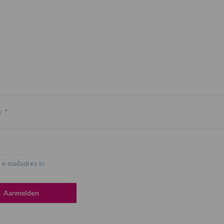
s
*
 e-mailadres in