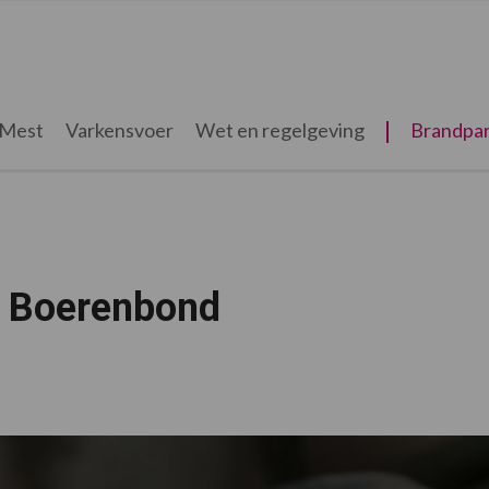
Mest
Varkensvoer
Wet en regelgeving
Brandpar
e Boerenbond