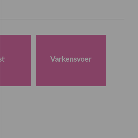
st
Varkensvoer