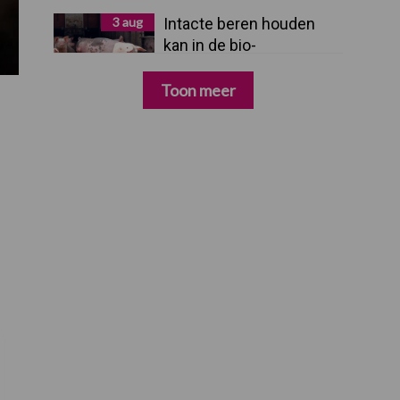
3 aug
Intacte beren houden
kan in de bio-
varkenshouderij, maar
dan moet alles kloppen
Toon meer