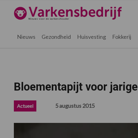
Spring
Door
Spring
Spring
naar
naar
naar
naar
Varkensbedrijf.be
de
de
de
de
hoofdnavigatie
hoofd
eerste
voettekst
inhoud
sidebar
Nieuws
Gezondheid
Huisvesting
Fokkerij
Bloementapijt voor jarig
5 augustus 2015
Actueel