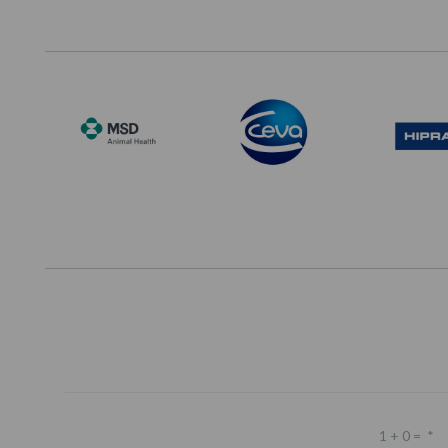
Footer
1 + 0 =
*