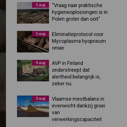
Sidebar
5 aug
“Vraag naar praktische
hygieneoplossingen is in
Polen groter dan ooit”
5 aug
Eliminatieprotocol voor
Mycoplasma hyopneum
oniae
4 aug
AVP in Finland
onderstreept dat
alertheid belangrijk is,
zeker nu
3 aug
Vlaamse mestbalans in
evenwicht dankzij groei
van
verwerkingscapaciteit