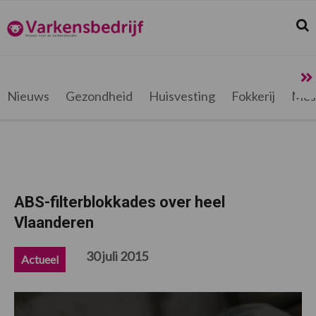
Spring
Door
Spring
Spring
naar
naar
naar
naar
Zoek
Z
Varkensbedrijf.be
de
de
de
de
hoofdnavigatie
hoofd
eerste
voettekst
inhoud
sidebar
Nieuws
Gezondheid
Huisvesting
Fokkerij
Mes
ABS-filterblokkades over heel
Vlaanderen
30 juli 2015
Actueel