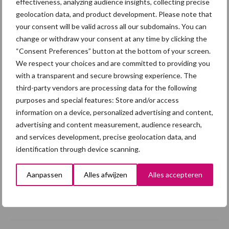
effectiveness, analyzing audience insights, collecting precise
geolocation data, and product development. Please note that
5 aug
Eliminatieprotocol voor
your consent will be valid across all our subdomains. You can
Mycoplasma hyopneumoniae
change or withdraw your consent at any time by clicking the
“Consent Preferences” button at the bottom of your screen.
We respect your choices and are committed to providing you
4 aug
AVP in Finland onderstreept dat
with a transparent and secure browsing experience. The
alertheid belangrijk is, zeker nu
third-party vendors are processing data for the following
purposes and special features: Store and/or access
information on a device, personalized advertising and content,
3 aug
Vlaamse mestbalans in evenwicht
advertising and content measurement, audience research,
dankzij groei van
and services development, precise geolocation data, and
verwerkingscapaciteit
identification through device scanning.
3 aug
Intacte beren houden kan in de bio-
Aanpassen
Alles afwijzen
Alles accepteren
varkenshouderij, maar dan moet
alles kloppen