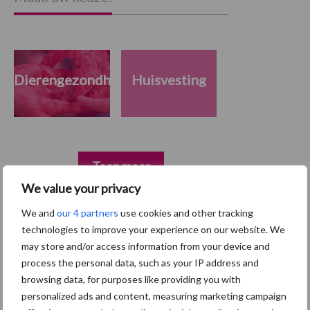
Dierengezondheid
Huisvesting
Toon meer
We value your privacy
We and
our 4 partners
use cookies and other tracking
Primaire
technologies to improve your experience on our website. We
Recent nieuws
Partner nieuws
may store and/or access information from your device and
Sidebar
process the personal data, such as your IP address and
5 aug
“Vraag naar praktische
browsing data, for purposes like providing you with
hygieneoplossingen is in Polen
personalized ads and content, measuring marketing campaign
groter dan ooit”