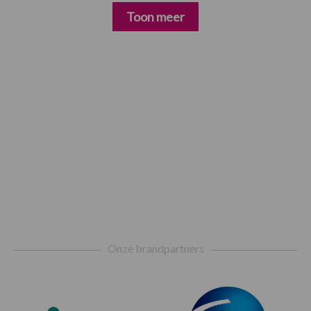
Toon meer
Footer
Onze brandpartners