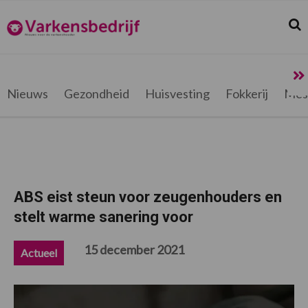
Spring
Door
Spring
Spring
naar
naar
naar
naar
Zoek
Z
Varkensbedrijf.be
de
de
de
de
hoofdnavigatie
hoofd
eerste
voettekst
inhoud
sidebar
Nieuws
Gezondheid
Huisvesting
Fokkerij
Mes
ABS eist steun voor zeugenhouders en
stelt warme sanering voor
15 december 2021
Actueel