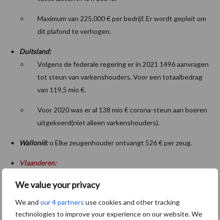
Maximum van 225.000 € per bedrijf. Er wordt gepleit om
dit plafond te verhogen.
Duitsland:
Volgens de federale regering er in 2021 1496 aanvragen
tot steun van varkenshouders. Voor een totaalbedrag
van 119,5 mio €.
Voor 2020 was er al 138 mio € corona-steun aan boeren
uitgekeerd(niet alleen varkenshouders).
Wallonië:
o Elke zeugenhouder ontvangt 526 € per zeug.
Vlaanderen:
16 mio € voor de ganse keten, inclusief extra promotie.
We value your privacy
Hiervan gaat maar 5,75 mio € naar de varkenshouders.
We and
our 4 partners
use cookies and other tracking
Rechtstreekse steun voor amper 1/3 van de
technologies to improve your experience on our website. We