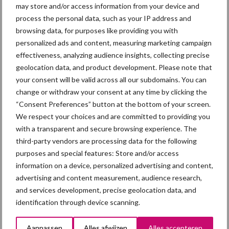
varkenshouders, variërend van 2.500 € tot 7.500 €. Dit
may store and/or access information from your device and
laatste is voor jonge landbouwers.
process the personal data, such as your IP address and
browsing data, for purposes like providing you with
personalized ads and content, measuring marketing campaign
effectiveness, analyzing audience insights, collecting precise
Foto credit: Bart Vergote
geolocation data, and product development. Please note that
your consent will be valid across all our subdomains. You can
Themapagina's
change or withdraw your consent at any time by clicking the
“Consent Preferences” button at the bottom of your screen.
Maak uw keuze:
We respect your choices and are committed to providing you
with a transparent and secure browsing experience. The
third-party vendors are processing data for the following
purposes and special features: Store and/or access
information on a device, personalized advertising and content,
Dierengezondheid
Huisvesting
advertising and content measurement, audience research,
and services development, precise geolocation data, and
identification through device scanning.
Aanpassen
Alles afwijzen
Alles accepteren