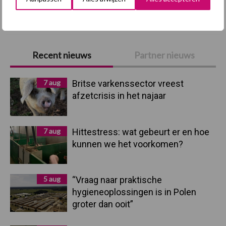
Toon meer
Primaire
Recent nieuws
Partner nieuws
Sidebar
7 aug
Britse varkenssector vreest
afzetcrisis in het najaar
7 aug
Hittestress: wat gebeurt er en hoe
kunnen we het voorkomen?
5 aug
“Vraag naar praktische
hygieneoplossingen is in Polen
groter dan ooit”