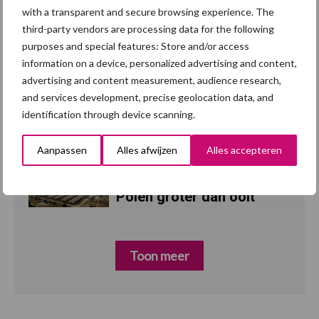
with a transparent and secure browsing experience. The
Britse varkenssector
7 aug
third-party vendors are processing data for the following
vreest afzetcrisis in het
purposes and special features: Store and/or access
najaar
information on a device, personalized advertising and content,
advertising and content measurement, audience research,
Hittestress: wat gebeurt
7 aug
and services development, precise geolocation data, and
er en hoe kunnen we het
identification through device scanning.
voorkomen?
Aanpassen
Alles afwijzen
Alles accepteren
“Vraag naar praktische
5 aug
hygieneoplossingen is in
Polen groter dan ooit”
Toon meer