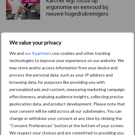
Kärcher legt focus op
12 mrt
ergonomie en eenvoud bij
nieuwe hogedrukreinigers
Bioveiligheid op Belgische
16 aug
We value your privacy
varkensbedrijven
We and
our 4 partners
use cookies and other tracking
technologies to improve your experience on our website. We
may store and/or access information from your device and
process the personal data, such as your IP address and
browsing data, for purposes like providing you with
Toon meer
personalized ads and content, measuring marketing campaign
effectiveness, analyzing audience insights, collecting precise
geolocation data, and product development. Please note that
your consent will be valid across all our subdomains. You can
change or withdraw your consent at any time by clicking the
Recent nieuws
Partner nieuws
“Consent Preferences” button at the bottom of your screen.
We respect your choices and are committed to providing you