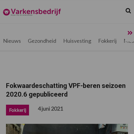
Spring
Door
Spring
Spring
naar
naar
naar
naar
Zoek
Z
Varkensbedrijf.be
de
de
de
de
hoofdnavigatie
hoofd
eerste
voettekst
inhoud
sidebar
Nieuws
Gezondheid
Huisvesting
Fokkerij
Mes
Fokwaardeschatting VPF-beren seizoen
2020.6 gepubliceerd
4 juni 2021
Fokkerij