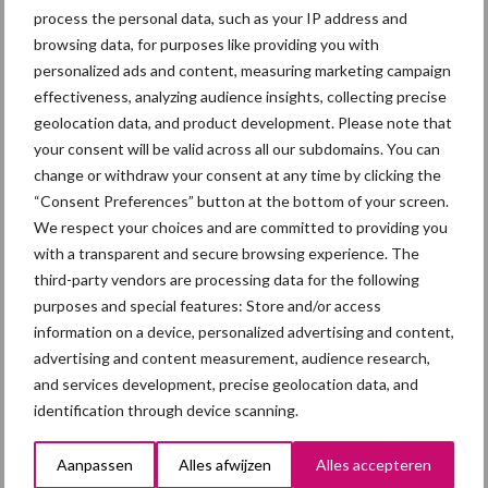
process the personal data, such as your IP address and
browsing data, for purposes like providing you with
personalized ads and content, measuring marketing campaign
4 aug
AVP in Finland onderstreept dat
effectiveness, analyzing audience insights, collecting precise
alertheid belangrijk is, zeker nu
geolocation data, and product development. Please note that
your consent will be valid across all our subdomains. You can
change or withdraw your consent at any time by clicking the
“Consent Preferences” button at the bottom of your screen.
Toon meer
We respect your choices and are committed to providing you
with a transparent and secure browsing experience. The
third-party vendors are processing data for the following
purposes and special features: Store and/or access
information on a device, personalized advertising and content,
advertising and content measurement, audience research,
and services development, precise geolocation data, and
identification through device scanning.
Aanpassen
Alles afwijzen
Alles accepteren