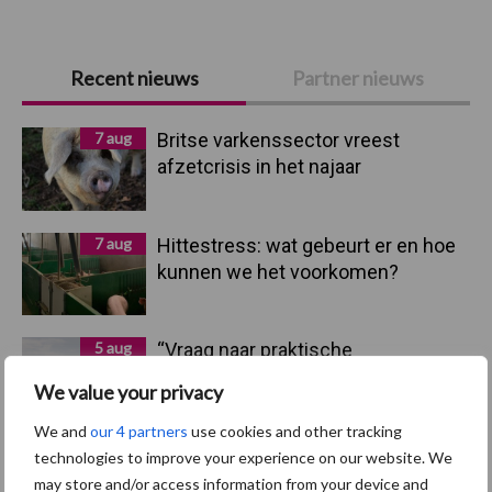
Primaire
Recent nieuws
Partner nieuws
Sidebar
7 aug
Britse varkenssector vreest
afzetcrisis in het najaar
7 aug
Hittestress: wat gebeurt er en hoe
kunnen we het voorkomen?
5 aug
“Vraag naar praktische
hygieneoplossingen is in Polen
We value your privacy
groter dan ooit”
We and
our 4 partners
use cookies and other tracking
technologies to improve your experience on our website. We
5 aug
Eliminatieprotocol voor
may store and/or access information from your device and
Mycoplasma hyopneumoniae