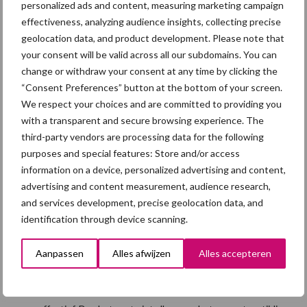
personalized ads and content, measuring marketing campaign
effectiveness, analyzing audience insights, collecting precise
Uiteindelijk is het meest belangrijke dat de vaccinaties op tijd en
geolocation data, and product development. Please note that
correct worden gegeven. Bij de bedrijfsvaccinatie is het risico op
your consent will be valid across all our subdomains. You can
het “vergeten” van pleegzeugen, terugkomers en/of zoekberen
change or withdraw your consent at any time by clicking the
heel erg klein. Nadeel is dat “gevoeligere” groepen voor stress,
“Consent Preferences” button at the bottom of your screen.
met name in de eerste weken van de dracht tijdens de
We respect your choices and are committed to providing you
innesteling, ook tegelijkertijd worden gevaccineerd en er soms
with a transparent and secure browsing experience. The
iets meer entreacties gezien worden. Bij een schema met een
third-party vendors are processing data for the following
vaccinatie in de kraamstal (dag 6 van de lactatie) en op dag 60 van
purposes and special features: Store and/or access
de dracht, is dit risico minder en zitten de vaccinaties op de ideale
information on a device, personalized advertising and content,
tijdstippen voor de zeug zelf. Maar dat betekent wel dat er beter
advertising and content measurement, audience research,
op moet worden gelet dat er geen “vaccinatiegat” ontstaat bij
and services development, precise geolocation data, and
identification through device scanning.
pleegzeugen, terugkomers en zoekberen. Saillant detail van een
onderzoek van de Universiteit van Barcelona is dat de oorzaak
Aanpassen
Alles afwijzen
Alles accepteren
van het falen van de vaccinatie op het onderzochte bedrijf niet
lag aan de intentie van de varkenshouder, maar door een fout was
het vaccin langere tijd te warm bewaard en werkte daardoor niet