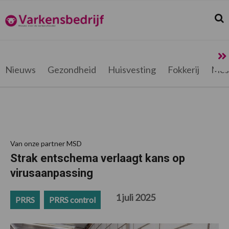
Spring
Door
Spring
Spring
naar
naar
naar
naar
Zoek
Z
Varkensbedrijf.be
de
de
de
de
hoofdnavigatie
hoofd
eerste
voettekst
inhoud
sidebar
Nieuws
Gezondheid
Huisvesting
Fokkerij
Mes
Van onze partner MSD
Strak entschema verlaagt kans op
virusaanpassing
1 juli 2025
PRRS
PRRS control