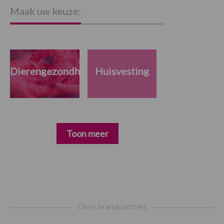
S
Maak uw keuze:
Dierengezondheid
Huisvesting
Toon meer
Footer
Onze brandpartners