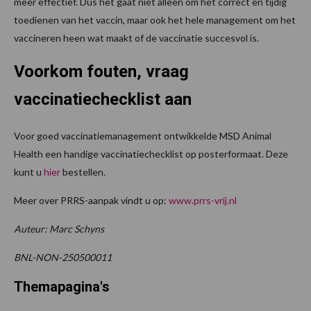
meer effectief. Dus het gaat niet alleen om het correct en tijdig
toedienen van het vaccin, maar ook het hele management om het
vaccineren heen wat maakt of de vaccinatie succesvol is.
Voorkom fouten, vraag
vaccinatiechecklist aan
Voor goed vaccinatiemanagement ontwikkelde MSD Animal
Health een handige vaccinatiechecklist op posterformaat. Deze
kunt u
hier
bestellen.
Meer over PRRS-aanpak vindt u op:
www.prrs-vrij.nl
Auteur: Marc Schyns
BNL-NON-250500011
Themapagina's
P