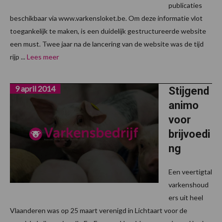
publicaties
beschikbaar via www.varkensloket.be. Om deze informatie vlot
toegankelijk te maken, is een duidelijk gestructureerde website
een must. Twee jaar na de lancering van de website was de tijd
rijp ...
Lees meer
9 april 2014
Stijgend
animo
voor
brijvoedi
ng
Een veertigtal
varkenshoud
ers uit heel
Vlaanderen was op 25 maart verenigd in Lichtaart voor de