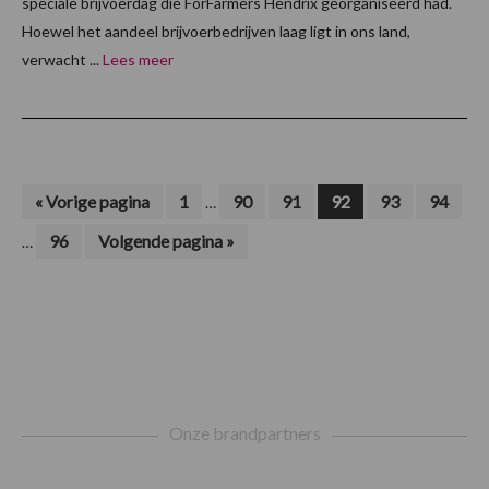
speciale brijvoerdag die ForFarmers Hendrix georganiseerd had.
Hoewel het aandeel brijvoerbedrijven laag ligt in ons land,
verwacht ...
Lees meer
Interim
Int
Ga
Pagina
Pagina
Pagina
Pagina
Pagina
Pagina
«
Vorige pagina
1
90
91
92
93
94
…
naar
pagina's
pagi
Pagina
Ga
96
Volgende pagina »
…
zijn
zijn
naar
weggelaten
weg
Footer
Onze brandpartners