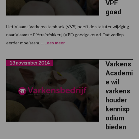
VPF
goed
Het Vlaams Varkensstamboek (VVS) heeft de statutenwijziging
naar Vlaamse Piétrainfokkerij (VPF) goedgekeurd. Dat verliep
eerder moeizaam. ...
Lees meer
13 november 2014
Varkens
Academi
e wil
varkens
houder
kennisp
odium
bieden