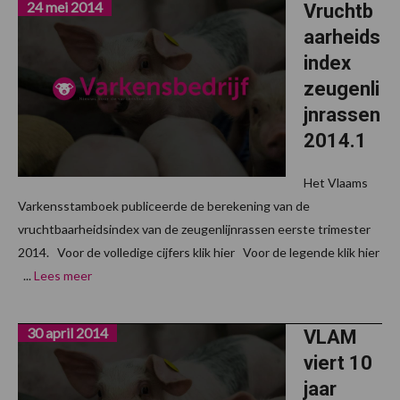
24 mei 2014
Vruchtb
aarheids
index
zeugenli
jnrassen
2014.1
Het Vlaams
Varkensstamboek publiceerde de berekening van de
vruchtbaarheidsindex van de zeugenlijnrassen eerste trimester
2014. Voor de volledige cijfers klik hier Voor de legende klik hier
...
Lees meer
30 april 2014
VLAM
viert 10
jaar