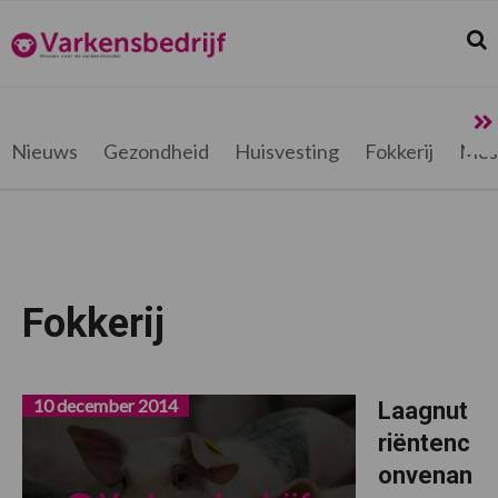
Spring
Door
Spring
naar
naar
naar
Zoek
Z
Varkensbedrijf.be
de
de
de
hoofdnavigatie
hoofd
voettekst
inhoud
Nieuws
Gezondheid
Huisvesting
Fokkerij
Mes
Fokkerij
10 december 2014
Laagnut
riëntenc
onvenan