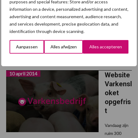
purposes and special features: Store and/or access
s KI-
information on a device, personalized advertising and content,
station
advertising and content measurement, audience research,
and services development, precise geolocation data, and
Afgelopen maand leverde RA-SE Genetics een eerste groep van
identification through device scanning.
54 beren aan Középtiszai Mezőgazdasági Zrt, een KI-station van
één van de Hongaarse integratoren. Dit gebeurde vanuit de
Aanpassen
Alles afwijzen
Alles accepteren
kernbedrijven in Engeland en België. ...
Lees meer
10 april 2014
Website
Varkensl
oket
opgefris
t
Vandaag zijn
ruim 300