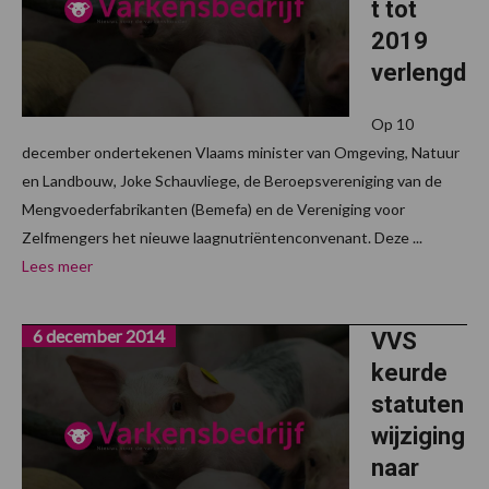
t tot
2019
verlengd
Op 10
december ondertekenen Vlaams minister van Omgeving, Natuur
en Landbouw, Joke Schauvliege, de Beroepsvereniging van de
Mengvoederfabrikanten (Bemefa) en de Vereniging voor
Zelfmengers het nieuwe laagnutriëntenconvenant. Deze ...
Lees meer
6 december 2014
VVS
keurde
statuten
wijziging
naar