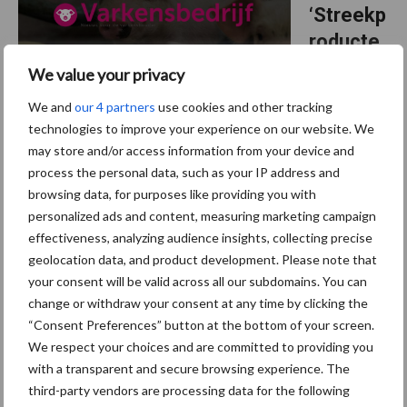
‘Streekp
roducte
n’
We value your privacy
We and
our 4 partners
use cookies and other tracking
De tiende
technologies to improve your experience on our website. We
verjaardag van het label 'Streekproducten' werd in Gent gepast
may store and/or access information from your device and
gevierd in het Groot Vleeshuis. VLAM-directeur Frans De
process the personal data, such as your IP address and
Wachter mocht aan vijf producenten 'een vork' overhandigen. ...
browsing data, for purposes like providing you with
Lees meer
personalized ads and content, measuring marketing campaign
effectiveness, analyzing audience insights, collecting precise
geolocation data, and product development. Please note that
27 april 2014
RA-SE
your consent will be valid across all our subdomains. You can
Genetic
change or withdraw your consent at any time by clicking the
s-beren
“Consent Preferences” button at the bottom of your screen.
voor
We respect your choices and are committed to providing you
with a transparent and secure browsing experience. The
nieuw
third-party vendors are processing data for the following
Hongaar