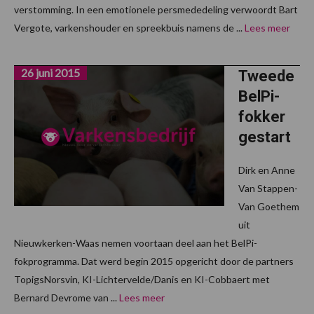
verstomming. In een emotionele persmededeling verwoordt Bart
Vergote, varkenshouder en spreekbuis namens de ...
Lees meer
26 juni 2015
Tweede
BelPi-
fokker
gestart
Dirk en Anne
Van Stappen-
Van Goethem
uit
Nieuwkerken-Waas nemen voortaan deel aan het BelPi-
fokprogramma. Dat werd begin 2015 opgericht door de partners
TopigsNorsvin, KI-Lichtervelde/Danis en KI-Cobbaert met
Bernard Devrome van ...
Lees meer