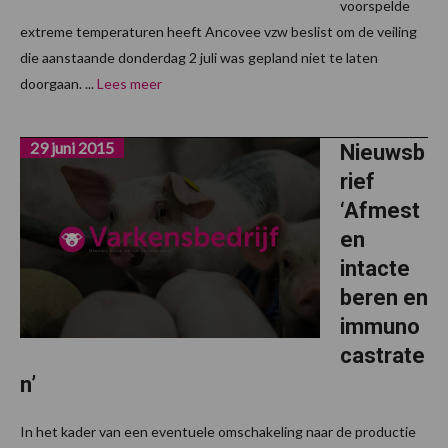
voorspelde
extreme temperaturen heeft Ancovee vzw beslist om de veiling
die aanstaande donderdag 2 juli was gepland niet te laten
doorgaan. ...
Lees meer
29 juni 2015
Nieuwsb
rief
‘Afmest
en
intacte
beren en
immuno
castrate
n’
In het kader van een eventuele omschakeling naar de productie