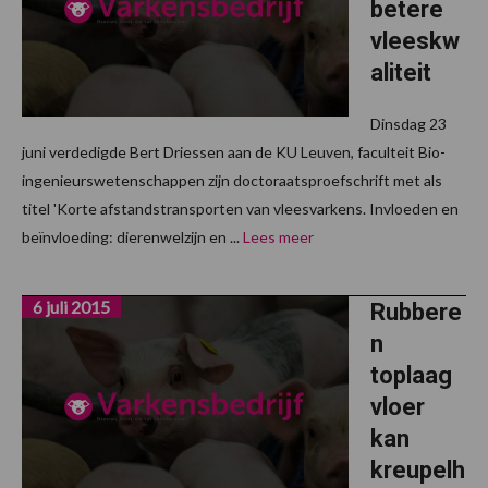
betere
vleeskw
aliteit
Dinsdag 23
juni verdedigde Bert Driessen aan de KU Leuven, faculteit Bio-
ingenieurswetenschappen zijn doctoraatsproefschrift met als
titel 'Korte afstandstransporten van vleesvarkens. Invloeden en
beïnvloeding: dierenwelzijn en ...
Lees meer
6 juli 2015
Rubbere
n
toplaag
vloer
kan
kreupelh