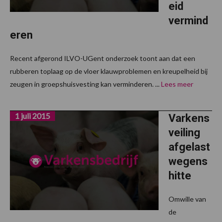
eid
vermind
eren
Recent afgerond ILVO-UGent onderzoek toont aan dat een
rubberen toplaag op de vloer klauwproblemen en kreupelheid bij
zeugen in groepshuisvesting kan verminderen. ...
Lees meer
1 juli 2015
Varkens
veiling
afgelast
wegens
hitte
Omwille van
de