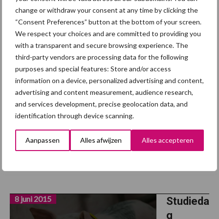
maken
change or withdraw your consent at any time by clicking the
het
“Consent Preferences” button at the bottom of your screen.
We respect your choices and are committed to providing you
verschil,
with a transparent and secure browsing experience. The
meer
third-party vendors are processing data for the following
dan het
purposes and special features: Store and/or access
producti
information on a device, personalized advertising and content,
egetal
advertising and content measurement, audience research,
and services development, precise geolocation data, and
identification through device scanning.
Tot die conclusie kwamen Tom Van den Bogaert en Suzy Van
Gansbeke (Departement Landbouw en Visserij) en Herman Vets
Aanpassen
Alles afwijzen
Alles accepteren
(Boerenbond) in het kader van de workshop
‘Rendementsverschillen in de varkenshouderij’ in Rumbeke
tijdens het ...
Lees meer
8 juni 2015
Studieda
g