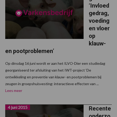
‘Invloed
gedrag,
voeding
en vloer
op
klauw-
en pootproblemen’
Op dinsdag 16 juni wordt er aan het ILVO-Dier een studiedag
georganiseerd ter afsluiting van het IWT-project ‘De
ontwikkeling en preventie van klauw- en pootproblemen bij
zeugen in groepshuisvesting: interactieve effecten van ...
Lees meer
4 juni 2015
Recente
onderzo