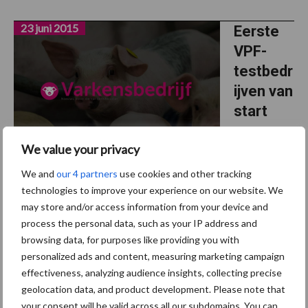
23 juni 2015
Eerste
VPF-
testbedr
ijven van
start
De Vlaamse
We value your privacy
Piétrain
We and
our 4 partners
use cookies and other tracking
Fokkerij is
technologies to improve your experience on our website. We
midden mei gestart met de dekkingen op drie testbedrijven.
may store and/or access information from your device and
“Daarmee zitten we volledig op schema”, stelt manager Chris
process the personal data, such as your IP address and
Dhondt in een persmededeling. ...
Lees meer
browsing data, for purposes like providing you with
personalized ads and content, measuring marketing campaign
effectiveness, analyzing audience insights, collecting precise
8 juni 2015
Voederk
geolocation data, and product development. Please note that
osten
your consent will be valid across all our subdomains. You can