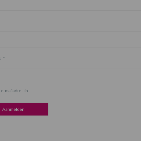
s
*
 e-mailadres in