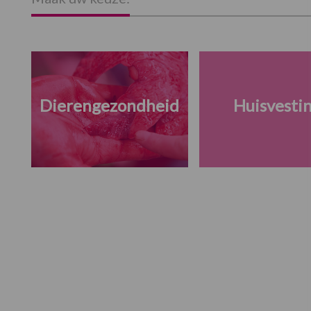
Dierengezondheid
Huisvesti
Footer