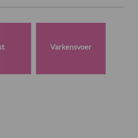
st
Varkensvoer