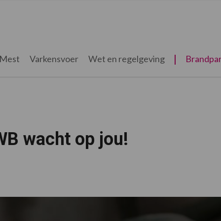
Mest
Varkensvoer
Wet en regelgeving
Brandpar
B wacht op jou!