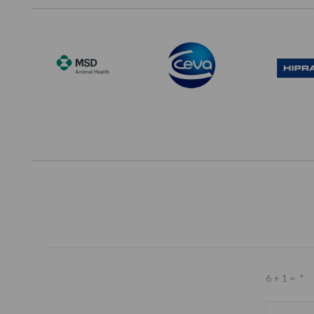
6 + 1 =
*