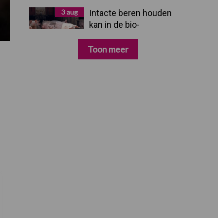
3 aug
Intacte beren houden
kan in de bio-
varkenshouderij, maar
dan moet alles kloppen
Toon meer