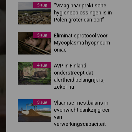
Sidebar
5 aug
“Vraag naar praktische
hygieneoplossingen is in
Polen groter dan ooit”
5 aug
Eliminatieprotocol voor
Mycoplasma hyopneum
oniae
4 aug
AVP in Finland
onderstreept dat
alertheid belangrijk is,
zeker nu
3 aug
Vlaamse mestbalans in
evenwicht dankzij groei
van
verwerkingscapaciteit